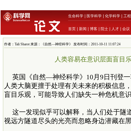
生命科学
|
医学科学
|
化学科学
|
工程
首页
|
新闻
|
博客
|
院士
|
人才
|
会议
作者：Tali Sharot 来源：《自然—神经科学》 发布时间：2011-10-11 11:07:24
人类容易在意识层面盲目
英国《自然—神经科学》10月9日刊登
人类大脑更擅于处理有关未来的积极信息
盲目乐观，可能导致人们缺失一种危机意
这一发现似乎可以解释，当人们处于隧
视远方隧道尽头的光亮而忽略身边潜藏在