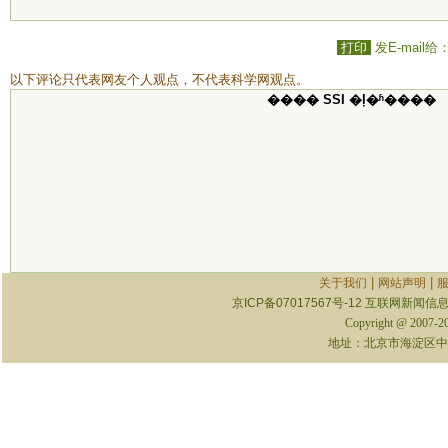
打印
发E-mail给
以下评论只代表网友个人观点，不代表科学网观点。
���� SSI �ļ�ʱ����
|
|
关于我们
网站声明
京ICP备07017567号-12
互联网新闻信息服
Copyright @ 2007-
地址：北京市海淀区中关村