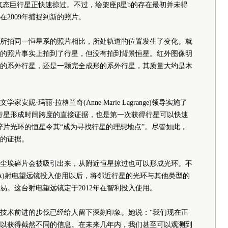
气态巨行星正快速掠过。不过，绘架座β星b的存在最初并未得
2009年捕捉到新的照片。
3年所拍同一恒星系的照片相比，所处轨道的位置发生了变化。就
3年的照片事实上拍到了行星，但没有拍到背景恒星。红外图像明
实的系外行星，还是一颗完全成形的系外行星，其质量大约是木
妮·玛丽·拉格兰奇(Anne Marie Lagrange)领导实施了
行星形成时间跨度的直接证据，也是第一次获得行星可以快速
碎片光环的恒星令其“成为寻找行星的理想地点”。尽管如此，
的证据。
尘埃碎片会被吸引出来，从附近恒星掠过也可以形成光环。不
MA)射电望远镜投入使用以后，将邻近行星的光环与其他类型的
易。这台射电望远镜定于2012年在智利投入使用。
技术前进的步伐已经给人留下深刻印象。她说：“我们现在正
以获得截然不同的信息。在未来几年内，我们甚至可以观测到