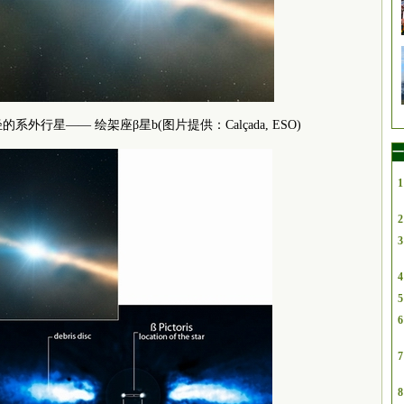
行星—— 绘架座β星b(图片提供：Calçada, ESO)
一
1
2
3
4
5
6
7
8