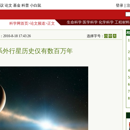
议
论文
基金
科普
小白鼠
登录
| 
生命科学
医学科学
化学科学
工程材料
科学网首页
>
论文频道
>正文
相
0-8-18 17:43:26
选择字号：
小
中
大
1
系外行星历史仅有数百万年
2
3
4
5
6
7
8