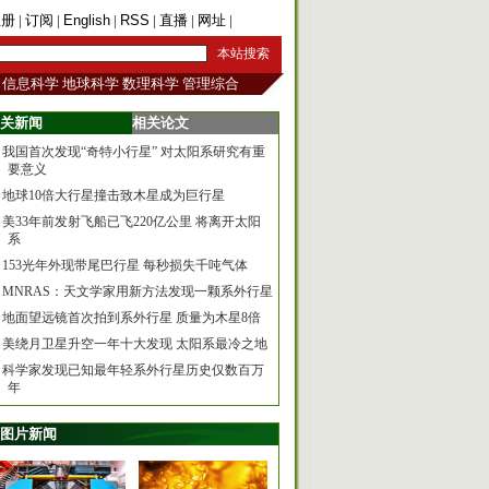
注册
|
订阅
|
English
|
RSS
|
直播
|
网址
|
手机版
信息科学
地球科学
数理科学
管理综合
关新闻
相关论文
我国首次发现“奇特小行星” 对太阳系研究有重
要意义
地球10倍大行星撞击致木星成为巨行星
美33年前发射飞船已飞220亿公里 将离开太阳
系
153光年外现带尾巴行星 每秒损失千吨气体
MNRAS：天文学家用新方法发现一颗系外行星
地面望远镜首次拍到系外行星 质量为木星8倍
美绕月卫星升空一年十大发现 太阳系最冷之地
科学家发现已知最年轻系外行星历史仅数百万
年
图片新闻