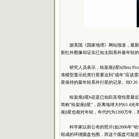
据美国《国家地理》网站报道，最新
新红外图像却证实已知太阳系外最年轻的
研究人员表示，绘架座β星b(Beta P
准模型显示此类行星要达到“成年”应该需要1
星保持的最年轻系外行星的记录。BD 20 1
绘架座β星b还是已知距其母恒星最
简称“绘架座β星”，距离地球大约63.
座β星也相对年轻，年代约为1200万年，
科学家以前公布的照片(如2006年
组成的环绕圆盘包围，而这个圆盘可能是