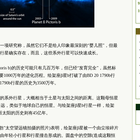
9
1
一项研究称，虽然它们不是给人印象最深刻的“婴儿照”，但最
行星确实存在，而且，这些系外行星可以快速成长。
ictoris b)的历史可能只有几百万年，但已经“发育完全”，虽然标
000万年的进化历程。绘架座β星b打破了由BD 20 1790b行
790b行星的历史为3500万年。
近的系外行星，大概相当于土星与太阳之间的距离。这颗母恒星
4光年远，类似于地球自己的恒星。与绘架座β星b行星一样，绘架
而太阳的历史则有45亿年。
“哈勃”太空望远镜拍摄的照片)表明，绘架座β星被一个由尘埃碎片
由年轻小行星和行星撞击形成的。圆盘中的空隙(造成这颗恒