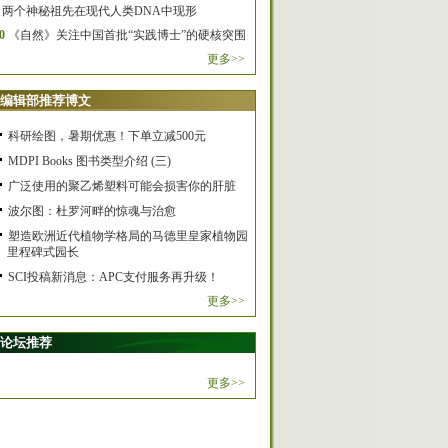
两个神秘祖先在现代人类DNA中现形
0
《自然》关注中国首批“实践博士”的硬核突围
更多>>
编辑部推荐博文
科研绘图，暑期优惠！下单立减500元
MDPI Books 图书类型介绍 (三)
广泛使用的聚乙烯塑料可能会损害你的肝脏
波尔图：杜罗河畔的惊魂与治愈
塑造欧洲近代植物学格局的马德里皇家植物园
里程碑式园长
SCI投稿新消息：APC支付服务再升级！
更多>>
论坛推荐
更多>>