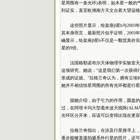
星周围有一条光环)表明，如木星一般的
到证实，直至欧洲南方天文台甚大望远镜在
这些照片显示，绘架座β星b与200
其本身而言，最新照片似乎证明，200
确显示，绘架座β星b不仅是一颗货真价
星的9倍。
法国格勒诺布尔天体物理学实验室天文学家安
这项研究。她说：“这是我们第一次获得
形成的证据。”拉格兰奇认为，拥有尘埃
她并不相信恒星周围的所有光环都是行星
据她介绍，由于引力的作用，圆盘的
过，在阿塔卡玛大型毫米波天线阵(AL
光环区分开来，应该可以变得比现在更容
拉格兰奇指出，在涉及行星搜寻上，
逐步能够直接拍摄系外行星的照片，还可