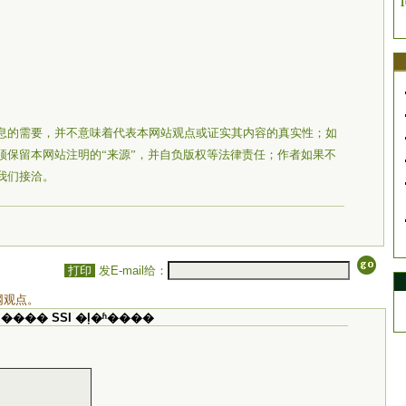
1
息的需要，并不意味着代表本网站观点或证实其内容的真实性；如
须保留本网站注明的“来源”，并自负版权等法律责任；作者如果不
我们接洽。
打印
发E-mail给：
网观点。
���� SSI �ļ�ʱ����