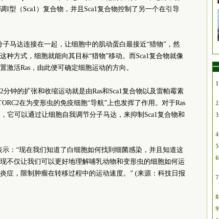
I型（Sca1）复合物，并且Sca1复合物控制了另一个在引导
分子马达连接在一起，让细胞中的肌动蛋白最接近“猎物”，然
种方式，细胞就能向其目标“猎物”移动。而Sca1复合物就像
一
置激活Ras，由此便可确定细胞运动的方向。
1
分钟的扩张和收缩运动就是由Ras和Sca1复合物以及雷帕霉素
TORC2在为变形虫的免疫细胞“导航”上也发挥了作用。对于Ras
2
节器，它可以通过让细胞自我调节分子马达，来抑制Sca1复合物和
3
4
5
表示：“现在我们知道了白细胞如何找到细菌感染，并且知道这
6
现不仅让我们可以更好地理解哺乳动物和变形虫的细胞如何运
炎症，限制肿瘤在转移过程中的运动速度。” (来源：科技日报
7
8
9