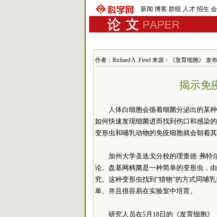
新闻
博客
群组
人才
招生
会
作者：Richard A. Firtel 来源：《发育细胞》 发布时间
揭示免
人体白细胞会循着细菌分泌出的某种
如何快速发现细菌进而找到伤口和感染的
变形虫和哺乳动物的免疫细胞就会朝着其
加州大学圣迭戈分校的理查德·弗特
论。盘基网柄菌是一种简单的变形虫，由
究。这种变形虫找到“猎物”的方式同哺
单、并且很容易在实验室中培育。
研究人员在5月18日的《发育细胞》