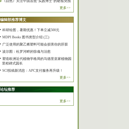
0
《自然》关注中国首批“实践博士”的硬核突围
更多>>
编辑部推荐博文
科研绘图，暑期优惠！下单立减500元
MDPI Books 图书类型介绍 (三)
广泛使用的聚乙烯塑料可能会损害你的肝脏
波尔图：杜罗河畔的惊魂与治愈
塑造欧洲近代植物学格局的马德里皇家植物园
里程碑式园长
SCI投稿新消息：APC支付服务再升级！
更多>>
论坛推荐
更多>>