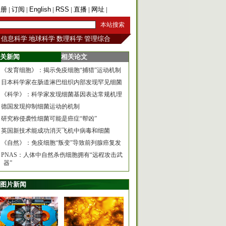
注册
|
订阅
|
English
|
RSS
|
直播
|
网址
|
手机版
信息科学
地球科学
数理科学
管理综合
关新闻
相关论文
《发育细胞》：揭示免疫细胞“捕猎”运动机制
日本科学家在肠道淋巴组织内部发现罕见细菌
《科学》：科学家发现细菌基因表达常规机理
德国发现抑制细菌运动的机制
研究称侵袭性细菌可能是癌症“帮凶”
英国新技术能成功消灭飞机中病毒和细菌
《自然》：免疫细胞“叛变”导致前列腺癌复发
PNAS：人体中自然杀伤细胞拥有“远程攻击武
器”
图片新闻