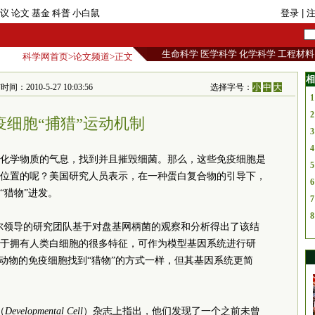
议
论文
基金
科普
小白鼠
登录
| 
生命科学
医学科学
化学科学
工程材料
科学网首页
>
论文频道
>正文
相
：2010-5-27 10:03:56
选择字号：
小
中
大
1
2
疫细胞“捕猎”运动机制
3
4
化学物质的气息，找到并且摧毁细菌。那么，这些免疫细胞是
5
位置的呢？美国研究人员表示，在一种蛋白复合物的引导下，
6
“猎物”进发。
7
8
尔领导的研究团队基于对盘基网柄菌的观察和分析得出了该结
于拥有人类白细胞的很多特征，可作为模型基因系统进行研
乳动物的免疫细胞找到“猎物”的方式一样，但其基因系统更简
（
Developmental Cell
）杂志上指出，他们发现了一个之前未曾