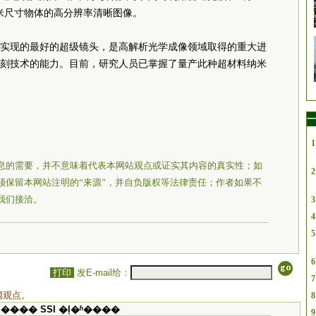
米尺寸物体的高分辨率清晰图像。
实现的最好的超级镜头，是高解析光学成像领域取得的重大进
刻技术的能力。目前，研究人员已掌握了量产此种超材料纳米
）
一
1
息的需要，并不意味着代表本网站观点或证实其内容的真实性；如
2
须保留本网站注明的“来源”，并自负版权等法律责任；作者如果不
我们接洽。
3
4
5
6
打印
发E-mail给：
7
网观点。
8
���� SSI �ļ�ʱ����
9