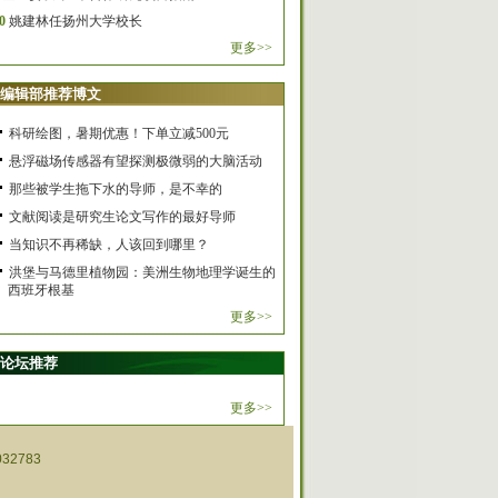
0
姚建林任扬州大学校长
更多>>
编辑部推荐博文
科研绘图，暑期优惠！下单立减500元
悬浮磁场传感器有望探测极微弱的大脑活动
那些被学生拖下水的导师，是不幸的
文献阅读是研究生论文写作的最好导师
当知识不再稀缺，人该回到哪里？
洪堡与马德里植物园：美洲生物地理学诞生的
西班牙根基
更多>>
论坛推荐
更多>>
32783