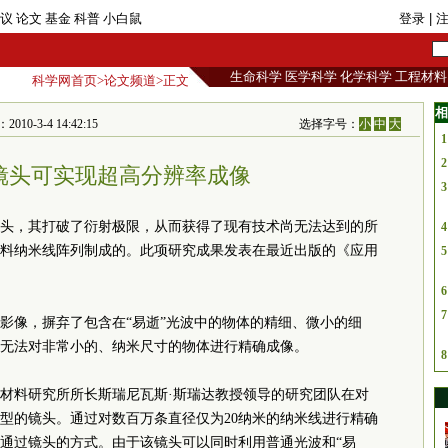
议
论文
基金
科普
小白鼠
登录
| 
生命科学
医学科学
化学科学
工程材料
科学网首页
>
论文频道
>正文
相
3-4 14:42:15
选择字号：
小
中
大
1
2
镜头可实现超高分辨率成像
3
头，其打破了衍射极限，从而获得了现有技术尚无法达到的所
4
料纳米线阵列制成的。此项研究成果发表在最近出版的《应用
5
。
6
7
影像，摒弃了包含在“易逝”光波中的物体的精细、微小的细
无法对非常小的、纳米尺寸的物体进行精确成像。
8
材料研究所所长斯瑞尼瓦斯·斯瑞达教授领导的研究团队在对
型的镜头。通过对数百万条直径仅为20纳米的纳米线进行精确
通过镜头的方式。由于该镜头可以同时利用普通光波和“易