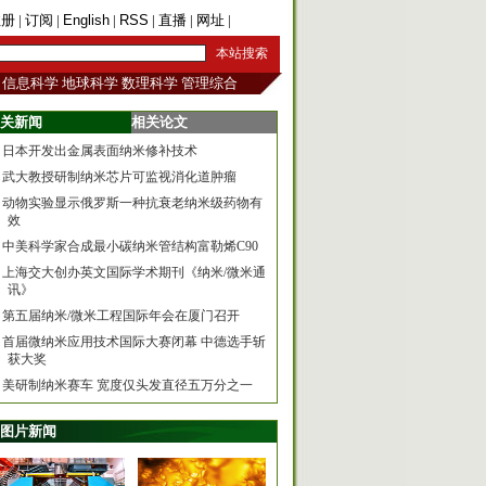
注册
|
订阅
|
English
|
RSS
|
直播
|
网址
|
手机版
信息科学
地球科学
数理科学
管理综合
关新闻
相关论文
日本开发出金属表面纳米修补技术
武大教授研制纳米芯片可监视消化道肿瘤
动物实验显示俄罗斯一种抗衰老纳米级药物有
效
中美科学家合成最小碳纳米管结构富勒烯C90
上海交大创办英文国际学术期刊《纳米/微米通
讯》
第五届纳米/微米工程国际年会在厦门召开
首届微纳米应用技术国际大赛闭幕 中德选手斩
获大奖
美研制纳米赛车 宽度仅头发直径五万分之一
图片新闻