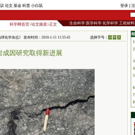
议
论文
基金
科普
小白鼠
登录
| 
生命科学
医学科学
化学科学
工程材料
科学网首页
>
论文频道
>正文
相
》 发布时间：2010-1-11 11:55:43
选择字号：
小
中
大
1
2
岩成因研究取得新进展
3
4
5
6
7
8