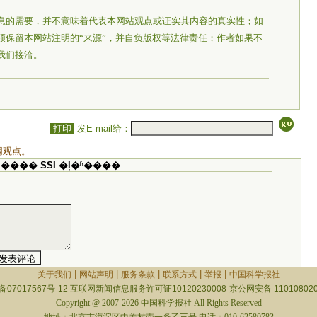
息的需要，并不意味着代表本网站观点或证实其内容的真实性；如
须保留本网站注明的“来源”，并自负版权等法律责任；作者如果不
我们接洽。
打印
发E-mail给：
网观点。
���� SSI �ļ�ʱ����
|
|
|
|
|
关于我们
网站声明
服务条款
联系方式
举报
中国科学报社
备07017567号-12
互联网新闻信息服务许可证10120230008
京公网安备 110108020
Copyright @ 2007-2026 中国科学报社 All Rights Reserved
地址：北京市海淀区中关村南一条乙三号 电话：010-62580783