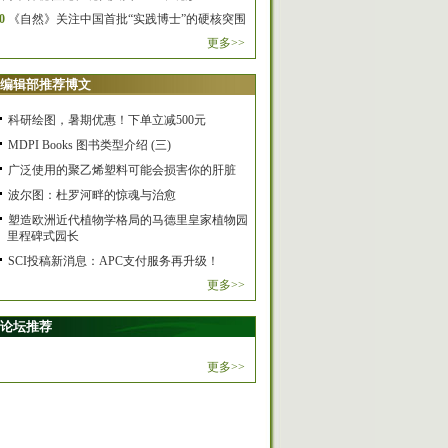
0
《自然》关注中国首批“实践博士”的硬核突围
更多>>
编辑部推荐博文
科研绘图，暑期优惠！下单立减500元
MDPI Books 图书类型介绍 (三)
广泛使用的聚乙烯塑料可能会损害你的肝脏
波尔图：杜罗河畔的惊魂与治愈
塑造欧洲近代植物学格局的马德里皇家植物园
里程碑式园长
SCI投稿新消息：APC支付服务再升级！
更多>>
论坛推荐
更多>>