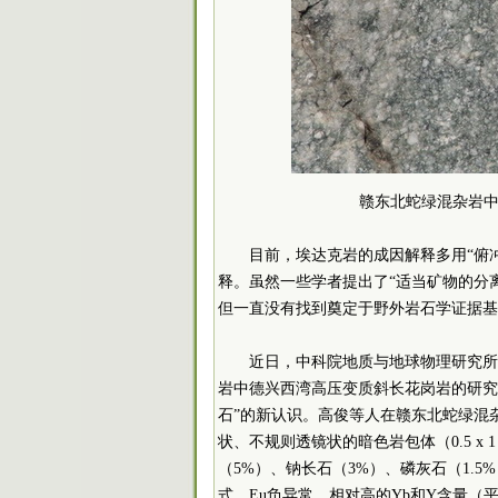
赣东北蛇绿混杂岩
目前，埃达克岩的成因解释多用“俯
释。虽然一些学者提出了“适当矿物的分
但一直没有找到奠定于野外岩石学证据基
近日，中科院地质与地球物理研究所
岩中德兴西湾高压变质斜长花岗岩的研究
石”的新认识。高俊等人在赣东北蛇绿混
状、不规则透镜状的暗色岩包体（0.5 x 1 
（5%）、钠长石（3%）、磷灰石（1.5
式、Eu负异常，相对高的Yb和Y含量（平均分