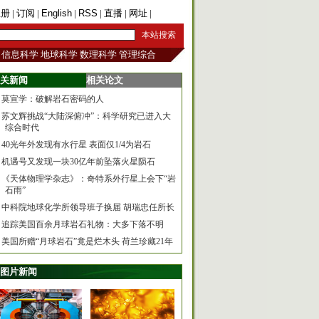
注册
|
订阅
|
English
|
RSS
|
直播
|
网址
|
手机版
信息科学
地球科学
数理科学
管理综合
关新闻
相关论文
莫宣学：破解岩石密码的人
苏文辉挑战“大陆深俯冲”：科学研究已进入大
综合时代
40光年外发现有水行星 表面仅1/4为岩石
机遇号又发现一块30亿年前坠落火星陨石
《天体物理学杂志》：奇特系外行星上会下“岩
石雨”
中科院地球化学所领导班子换届 胡瑞忠任所长
追踪美国百余月球岩石礼物：大多下落不明
美国所赠“月球岩石”竟是烂木头 荷兰珍藏21年
图片新闻