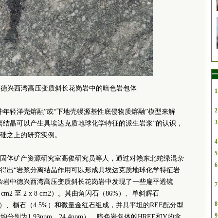
一
中德兴西湾高压变质斜长花岗岩中的暗色岩包体
1
2
冲年轻洋壳熔融”或“下地壳幔源基性底侵物质熔融”模型来解
3
离结晶可以产生具埃达克质地球化学特征的派生岩浆”的认识，
础之上的研究实例。
4
5
固体矿产资源研究室高俊研究员等人，通过对赣东北蛇绿混杂
6
得出“岩浆分离结晶作用可以形成具埃达克质地球化学特征岩
杂岩中德兴西湾高压变质斜长花岗岩中发现了一些扁平透镜
7
cm2 至 2 x 8 cm2）。其由角闪石（86%）、单斜辉石
8
%）、榍石（4.5%）和微量金红石组成，并具平坦的REE配分型
9
别为1.93ppm、24.4ppm）。暗色岩包体的HREE和Y的含