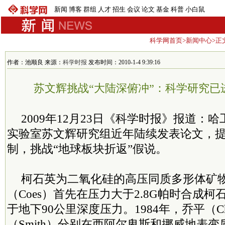
新闻
博客
群组
人才
招生
会议
论文
基金
科普
小白鼠
科学网首页
>
新闻中心
>正
作者：池顺良 来源：
科学时报
发布时间：2010-1-4 9:39:16
苏文辉挑战“大陆深俯冲”：科学研究已
2009年12月23日《科学时报》报道：
实验室苏文辉研究组近年陆续发表论文，
制，挑战“地球板块折返”假说。
柯石英为二氧化硅的高压同质多形体矿物。
（Coes）首先在压力大于2.8G帕时合成
于地下90公里深度压力。1984年，乔平（Ch
（Smith）分别在西阿尔卑斯和挪威地表