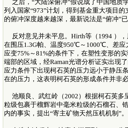
之后，“大陆深俯冲”假说成了中国地质
列入国家“973”计划，得到基金重大项目
的俯冲深度越来越深，最新说法是“俯冲”已
反对意见并未平息。Hirth等（1994 ）
在围压1.3G帕、温度950℃～1000℃、差应力1
应变75%～81%的条件下，在塑性变形的
端部的区域，经Raman光谱分析证实出现
应力条件下出现柯石英的压力远小于静压
在的压力，这表明柯石英的形成条件并非
池顺良、武红岭（2002）根据柯石英
粒级包裹于榴辉岩中毫米粒级的石榴石、
内的事实，提出“寄主矿物天然压机机制”。