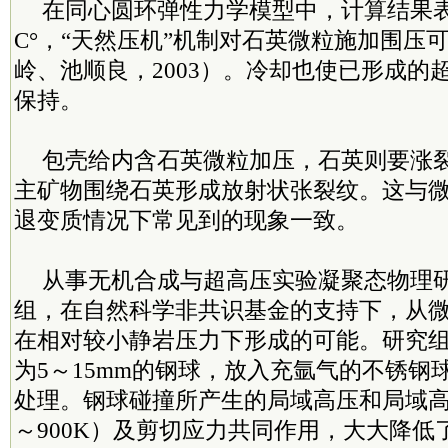
在同心圆环弹性力学模型中，计算结果表
C°，“天然压机”机制对石英微粒施加围压
岭、池顺良，2003）。冷却也使已形成的
保持。
包壳给内含石英微粒加压，石英则要涨
主矿物围绕石英形成放射状张裂纹。这与
退变质情况下常见到的现象一致。
从事无机合成与超高压实验凝聚态物理
组，在自然科学非共识基金的支持下，从
在相对较小静岩压力下形成的可能。研究
为5～15mm的钢球，放入充氩气的不锈钢
处理。钢球碰撞所产生的局域高压和局域高温
～900K）及剪切应力共同作用，大大降低