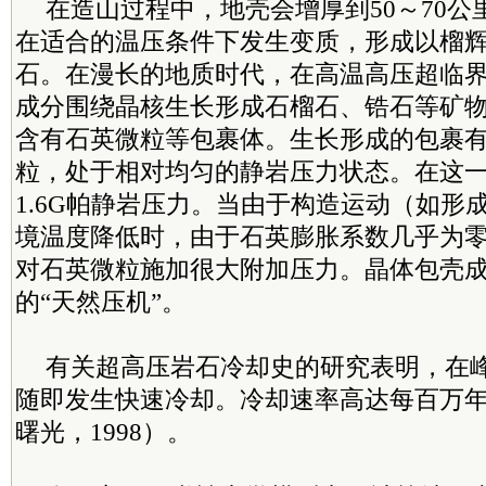
在造山过程中，地壳会增厚到50～70
在适合的温压条件下发生变质，形成以榴
石。在漫长的地质时代，在高温高压超临
成分围绕晶核生长形成石榴石、锆石等矿
含有石英微粒等包裹体。生长形成的包裹
粒，处于相对均匀的静岩压力状态。在这
1.6G帕静岩压力。当由于构造运动（如形
境温度降低时，由于石英膨胀系数几乎为
对石英微粒施加很大附加压力。晶体包壳
的“天然压机”。
有关超高压岩石冷却史的研究表明，在
随即发生快速冷却。冷却速率高达每百万年50
曙光，1998）。