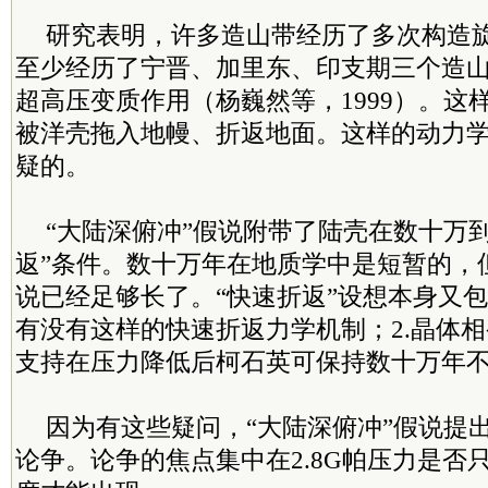
研究表明，许多造山带经历了多次构造
至少经历了宁晋、加里东、印支期三个造
超高压变质作用（杨巍然等，1999）。这
被洋壳拖入地幔、折返地面。这样的动力
疑的。
“大陆深俯冲”假说附带了陆壳在数十万
返”条件。数十万年在地质学中是短暂的，
说已经足够长了。“快速折返”设想本身又包
有没有这样的快速折返力学机制；2.晶体
支持在压力降低后柯石英可保持数十万年
因为有这些疑问，“大陆深俯冲”假说提
论争。论争的焦点集中在2.8G帕压力是否