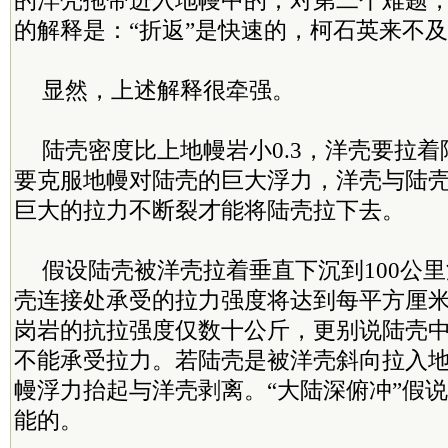
的洋壳拖带进入地幔中的；对第二个难题，
的解释是：“折返”是快速的，柯石英来不
显然，上述解释很牵强。
陆壳密度比上地幔岩小0.3，洋壳要拉
要克服地幔对陆壳的巨大浮力，洋壳与陆
巨大的拉力不断裂才能将陆壳拉下去。
假设陆壳被洋壳拉着垂直下沉到100公
壳连接处承受的拉力强度将达到每平方厘米3
岗岩的抗拉强度仅数十公斤，更别说陆壳
不能承受拉力。若陆壳是被洋壳斜向拉入
幔浮力抬起与洋壳剥离。“大陆深俯冲”假
能的。