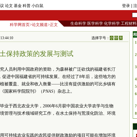
议
论文
基金
科普
小白鼠
登录
| 
生命科学
医学科学
化学科学
工程材料
科学网首页
>
论文频道
>正文
相
:44:10
选择字号：
小
中
大
1
土保持政策的发展与测试
2
3
究人员利用中国政府的资助，为森林被广泛砍伐的福建省长汀
励，促进中国福建省的可持续发展。在经过了8年后，这些地方的
4
植被覆盖、就业和收入衡量——比没有提供激励的可比乡镇有
5
《国家科学院院刊》（
PNAS
）杂志上。
6
毕业于西北农业大学，2006年6月获中国农业大学农学与生物
7
境管理与技术领域研究工作，在水土保持与荒漠化防治、环境
8
用可持续农业实践的农民提供财政激励的项目可能在增加环境