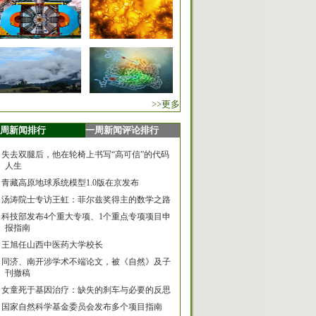
>>更多
周新闻排行
一周新闻评论排行
失去双腿后，他在轮椅上书写“高可信”的代码
人生
青藏高原地球系统模型1.0版在京发布
汤涛院士专访王虹：菲尔兹奖得主的数学之路
科技部发布4个重大专项、1个重点专项项目申
报指南
王旭任山西中医药大学校长
同济、南开涉学术不端论文，被《自然》及子
刊撤稿
女童死于基因治疗：缺失的刹车与必要的反思
国家自然科学基金委员会发布多个项目指南