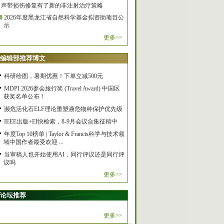
声带损伤修复有了新的非注射治疗策略
0
2026年度黑龙江省自然科学基金拟资助项目公
示
更多>>
编辑部推荐博文
科研绘图，暑期优惠！下单立减500元
MDPI 2026参会旅行奖 (Travel Award) 中国区
获奖名单公布！
濒危活化石ELF理论重塑濒危物种保护优先级
IEEE出版+EI快检索，8-9月会议合集征稿中
年度Top 10榜单 | Taylor & Francis科学与技术领
域中国作者最受欢迎 ...
当审稿人也开始使用AI，同行评议还是同行评
议吗
更多>>
论坛推荐
更多>>