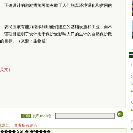
，正确设计的激励措施可能有助于人们脱离环境退化和贫困的
，农民应该有能力继续利用他们建立的基础设施和工业，而不
，该项目证明了设计用于保护受影响人口的生计的自然保护政
的目标。（来源：生物通）
一
1
英文）
2
3
4
5
6
打印
发E-mail给：
7
网观点。
查看所有评论
8
���� SSI �ļ�ʱ����