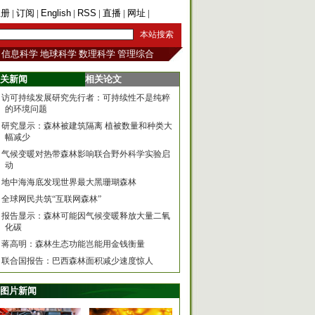
注册
|
订阅
|
English
|
RSS
|
直播
|
网址
|
手机版
信息科学
地球科学
数理科学
管理综合
关新闻
相关论文
访可持续发展研究先行者：可持续性不是纯粹
的环境问题
研究显示：森林被建筑隔离 植被数量和种类大
幅减少
气候变暖对热带森林影响联合野外科学实验启
动
地中海海底发现世界最大黑珊瑚森林
全球网民共筑“互联网森林”
报告显示：森林可能因气候变暖释放大量二氧
化碳
蒋高明：森林生态功能岂能用金钱衡量
联合国报告：巴西森林面积减少速度惊人
图片新闻