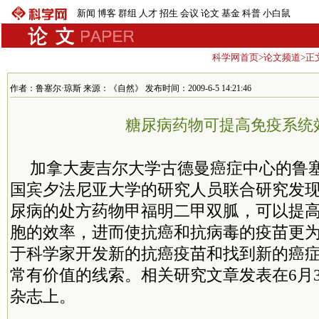
新闻
博客
群组
人才
招生
会议
论文
基金
科普
小白鼠
科学网首页
>
论文频道
>正
作者：鲁塞尔·琼斯 来源：《自然》 发布时间：2009-6-5 14:21:46
糖尿病药物可提高免疫系统
加拿大麦吉尔大学古德曼癌症中心的鲁塞
国宾夕法尼亚大学的研究人员联合研究发
尿病的处方药物甲福明二甲双胍，可以提高
胞的效率，进而使抗癌和抗病毒的疫苗更
于科学家开发新的抗癌疫苗和找到新的癌
常有价值的线索。相关研究文章发表在6月
杂志上。