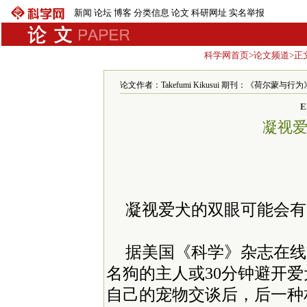
新闻
论坛
博客
分类信息
论文
科研网址
实名举报
科学网首页
>
论文频道
>正
论文作者：Takefumi Kikusui 期刊：《荷尔蒙与行为》 发
E
凝视
凝视爱犬的双眼可能会有
据美国《科学》杂志在线
名狗的主人或30分钟避开
自己的宠物交谈后，后一种