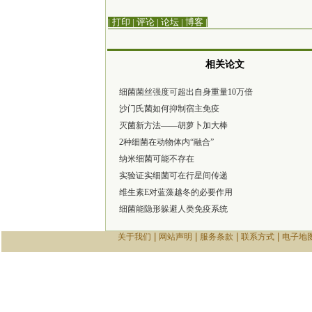
| 打印
|
评论
|
论坛
|
博客
|
相关论文
细菌菌丝强度可超出自身重量10万倍
沙门氏菌如何抑制宿主免疫
灭菌新方法——胡萝卜加大棒
2种细菌在动物体内“融合”
纳米细菌可能不存在
实验证实细菌可在行星间传递
维生素E对蓝藻越冬的必要作用
细菌能隐形躲避人类免疫系统
|
|
|
|
关于我们
网站声明
服务条款
联系方式
电子地