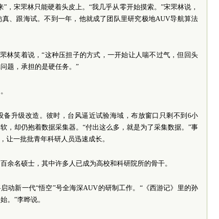
来”，宋罘林只能硬着头皮上。“我几乎从零开始摸索。”宋罘林说，
仿真、跟海试。不到一年，他就成了团队里研究极地AUV导航算法
”宋罘林笑着说，“这种压担子的方式，一开始让人喘不过气，但回头
问题，承担的是硬任务。”
多。
设备升级改造。彼时，台风逼近试验海域，布放窗口只剩不到6小
软，却仍抱着数据采集器。“付出这么多，就是为了采集数据。”事
战，让一批批青年科研人员迅速成长。
、百余名硕士，其中许多人已成为高校和科研院所的骨干。
启动新一代“悟空”号全海深AUV的研制工作。“《西游记》里的孙
始。”李晔说。