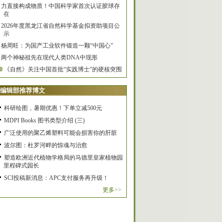
力直接构成物质！中国科学家首次认证胶球存
在
2026年度黑龙江省自然科学基金拟资助项目公
示
杨周旺：为国产工业软件锻造一颗“中国心”
两个神秘祖先在现代人类DNA中现形
0
《自然》关注中国首批“实践博士”的硬核突围
编辑部推荐博文
科研绘图，暑期优惠！下单立减500元
MDPI Books 图书类型介绍 (三)
广泛使用的聚乙烯塑料可能会损害你的肝脏
波尔图：杜罗河畔的惊魂与治愈
塑造欧洲近代植物学格局的马德里皇家植物园
里程碑式园长
SCI投稿新消息：APC支付服务再升级！
更多>>