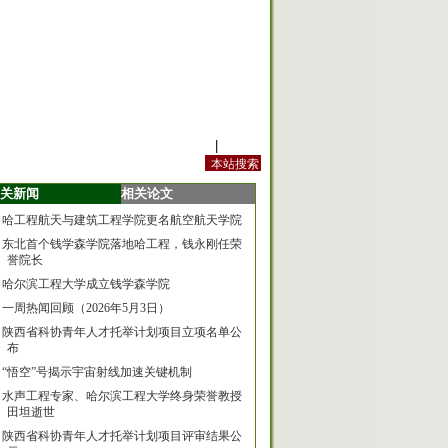
站内规定
|
手机版
关新闻
相关论文
哈工程航天与建筑工程学院更名航空航天学院
东北首个钱学森学院落地哈工程，钱永刚任荣
誉院长
哈尔滨工程大学成立钱学森学院
一周热闻回顾（2026年5月3日）
陕西省科协青年人才托举计划项目立项名单公
布
“悟空”号揭示宇宙射线加速关键机制
水声工程专家、哈尔滨工程大学终身荣誉教授
田坦逝世
陕西省科协青年人才托举计划项目评审结果公