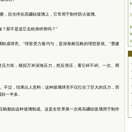
6
手册，目光停在高硼硅玻璃上，它常用于制作防火玻璃。
7
8
海？那不是送它去粉身碎骨吗？”
9
1
璃制成球壳。“球形受力最均匀，是深海耐压舱的理想形状。”曹建
进压力筒，模拟万米深海压力，然后泄压，看它碎不碎。一次、两
说。不过，结果出人意料：这种玻璃球壳不仅扛住了巨大的压力，而
减轻一半多。
主耐压舱都由这种玻璃制成。这是全世界第一次将高硼硅玻璃用于制作