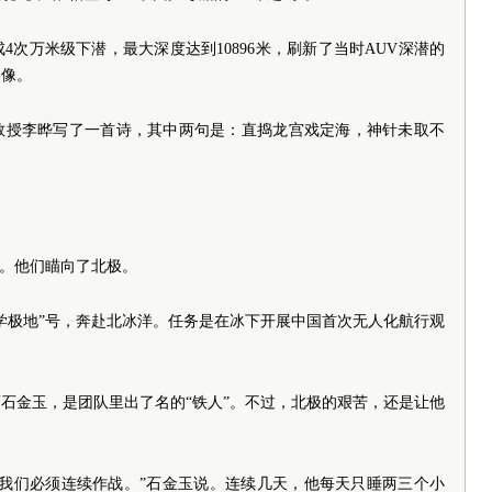
成4次万米级下潜，最大深度达到10896米，刷新了当时AUV深潜的
影像。
教授李晔写了一首诗，其中两句是：直捣龙宫戏定海，神针未取不
步。他们瞄向了北极。
“中山大学极地”号，奔赴北冰洋。任务是在冰下开展中国首次无人化航行观
工程师石金玉，是团队里出了名的“铁人”。不过，北极的艰苦，还是让他
。我们必须连续作战。”石金玉说。连续几天，他每天只睡两三个小