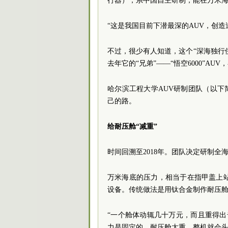
行器），系中国自主研制，能在万米
“这是我国目前下潜最深的AUV，创造
不过，很少有人知道，这个“深海独行
去年它的“兄弟”——“悟空6000”A
哈尔滨工程大学AUV研制团队（以下简
己的路。
给耐压舱“减重”
时间回溯至2018年。团队决定研制全
万米海底的压力，相当于在指甲盖上
设备。传统做法是用钛合金制作耐压
“一个舱体动辄几十万元，而且重得出
力是固定的，耐压舱太重，整机就会