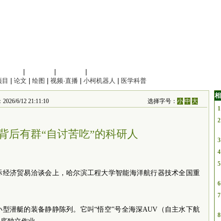
信息科学
|
地球科学
|
数理科学
|
管理综合
项目
|
论文
|
绘图
|
视频·直播
|
小柯机器人
|
医学科普
相
/12 21:11:10
选择字号：
小
中
大
1
2
”背后有群“自讨苦吃”的科研人
3
4
5
际经济贸易洽谈会上，哈尔滨工程大学智能海洋航行器技术全国重
6
7
型潜艇的装备静静陈列。它叫“悟空”号全海深AUV（自主水下航
8