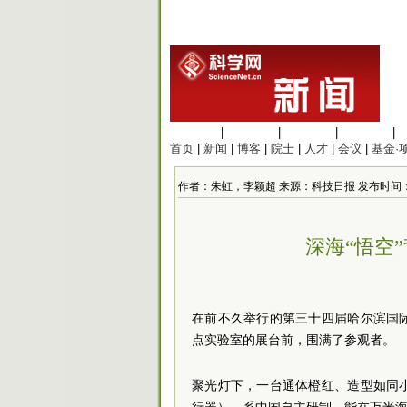
生命科学
|
医学科学
|
化学科学
|
工程材料
|
首页
|
新闻
|
博客
|
院士
|
人才
|
会议
|
基金·
作者：朱虹，李颖超 来源：科技日报 发布时间：2026/6
深海“悟空
在前不久举行的第三十四届哈尔滨国
点实验室的展台前，围满了参观者。
聚光灯下，一台通体橙红、造型如同小