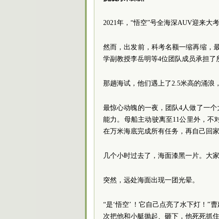
2021年，“悟空”号全海深AUV迎
然而，出发前，科考名额一缩再缩，
学副教授李岳明等4位团队成员承担了
那趟海试，他们遇上了2.5米高的涌
最惊心动魄的一夜，团队4人做了一个
能力。母船主动驶离至11公里外，不
在万米海底完成所有任务，再自己回家
几个小时过去了，海面漆黑一片。大
突然，远处海面出现一团光晕。
“是‘悟空’！它自己点亮了水下灯！
次把他和小艇抛起、砸下，他死死抓住