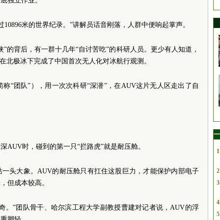
海底独立作业。
过10896米的世界纪录。”讲解员话音刚落，人群中便响起掌声。
侠”的背后，有一群十几年“自讨苦吃”的科研人员。更少有人知道，
UV，在北极冰下完成了中国首次无人化对冰航行观测。
称“团队”），用一次次科研“深潜”，在AUV这片无人区走出了自
一
海深AUV时，碰到的第一只“拦路虎”就是耐压舱。
1
站一头大象。AUV的耐压舱只有扛住这股巨力，才能保护内部电子
2
舱，但成本较高。
3
4
奇。”团队骨干、哈尔滨工程大学副教授曹建对记者说，AUV的浮
5
头重脚轻。