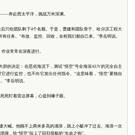
来大考——奔赴西太平洋，挑战万米深渊。
最后只给团队剩下4个名额。于是，曹建和团队骨干、哈尔滨工程大
所有任务。“布放、监控、回收，全程我们都自己来。”李岳明说。
浪，作业常常在深夜进行。
大胆的决定：在恶劣海况下，测试“悟空”号全海深AUV的完全自主
对它进行监控，也不向它发出任何指令。“这意味着，‘悟空’要独自
。”李岳明说。
家死死盯着雷达屏幕，心提到嗓子眼。
”曹建大喊。他顾不上两米多高的涌浪，跳上小艇冲了过去。海浪一次
缆绳，给“悟空”挂上了回归母船的“生命之钩”。