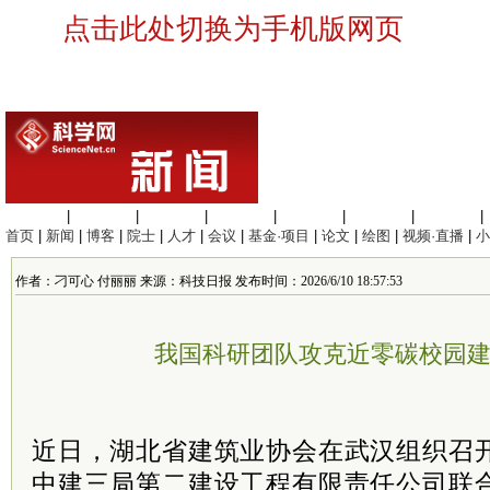
点击此处切换为手机版网页
生命科学
|
医学科学
|
化学科学
|
工程材料
|
信息科学
|
地球科学
|
数理科学
|
首页
|
新闻
|
博客
|
院士
|
人才
|
会议
|
基金·项目
|
论文
|
绘图
|
视频·直播
|
小
作者：刁可心 付丽丽 来源：科技日报 发布时间：2026/6/10 18:57:53
我国科研团队攻克近零碳校园
近日，湖北省建筑业协会在武汉组织召
中建三局第二建设工程有限责任公司联