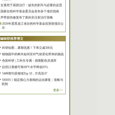
女童死于基因治疗：缺失的刹车与必要的反思
国家自然科学基金委员会发布多个项目指南
声带损伤修复有了新的非注射治疗策略
0
2026年度黑龙江省自然科学基金拟资助项目公
示
编辑部推荐博文
科研绘图，暑期优惠！下单立减500元
植物园中的树木如何应对气候变化带来的挑战
色彩科研 | 工科生专属：插图配色灵感库
抗癌口香糖可将HPV水平降低93%
54种期刊居领域Top 10，IF高至47
SMHS丨稳定期心力衰竭的运动康复：策略与
机制
更多>>