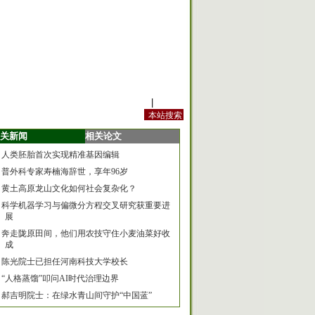
站内规定
|
手机版
关新闻
相关论文
人类胚胎首次实现精准基因编辑
普外科专家寿楠海辞世，享年96岁
黄土高原龙山文化如何社会复杂化？
科学机器学习与偏微分方程交叉研究获重要进
展
奔走陇原田间，他们用农技守住小麦油菜好收
成
陈光院士已担任河南科技大学校长
“人格蒸馏”叩问AI时代治理边界
郝吉明院士：在绿水青山间守护“中国蓝”