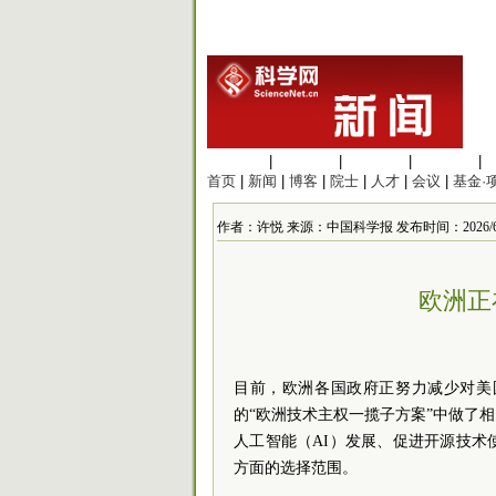
生命科学
|
医学科学
|
化学科学
|
工程材料
|
首页
|
新闻
|
博客
|
院士
|
人才
|
会议
|
基金·
作者：许悦 来源：中国科学报 发布时间：2026/6/7 1
欧洲正
目前，欧洲各国政府正努力减少对美
的“欧洲技术主权一揽子方案”中做了
人工智能（AI）发展、促进开源技
方面的选择范围。