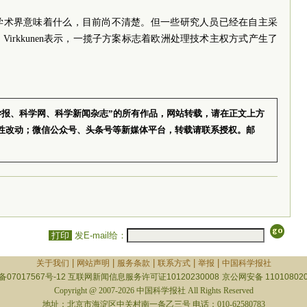
学术界意味着什么，目前尚不清楚。但一些研究人员已经在自主采
irkkunen表示，一揽子方案标志着欧洲处理技术主权方式产生了
学报、科学网、科学新闻杂志”的所有作品，网站转载，请在正文上方
性改动；微信公众号、头条号等新媒体平台，转载请联系授权。邮
打印
发E-mail给：
|
|
|
|
|
关于我们
网站声明
服务条款
联系方式
举报
中国科学报社
备07017567号-12
互联网新闻信息服务许可证10120230008
京公网安备 110108020
Copyright @ 2007-2026 中国科学报社 All Rights Reserved
地址：北京市海淀区中关村南一条乙三号 电话：010-62580783