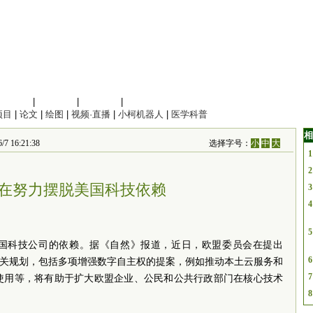
信息科学
|
地球科学
|
数理科学
|
管理综合
项目
|
论文
|
绘图
|
视频·直播
|
小柯机器人
|
医学科普
相
6:21:38
选择字号：
小
中
大
1
2
在努力摆脱美国科技依赖
3
4
5
国科技公司的依赖。据《自然》报道，近日，欧盟委员会在提出
6
相关规划，包括多项增强数字自主权的提案，例如推动本土云服务和
7
术使用等，将有助于扩大欧盟企业、公民和公共行政部门在核心技术
8