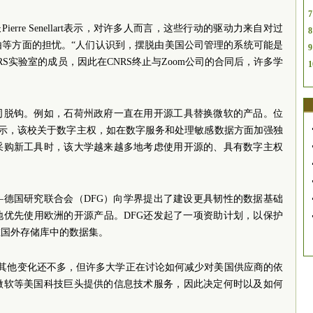
7
erre Senellart表示，对许多人而言，这些行动的驱动力来自对过
8
由等方面的担忧。“人们认识到，摆脱由美国公司管理的系统可能是
9
RS实验室的成员，因此在CNRS终止与Zoom公司的合同后，许多学
1
司脱钩。例如，石荷州政府一直在用开源工具替换微软的产品。位
enner表示，该校关于数字主权，如在数字服务和处理敏感数据方面加强独
采购新工具时，该大学越来越多地考虑使用开源的、具有数字主权
—德国研究联合会（DFG）向学界提出了建设更具韧性的数据基础
地优先使用欧洲的开源产品。DFG还发起了一项资助计划，以保护
在国外存储库中的数据集。
字技术的其他变化还不多，但许多大学正在讨论如何减少对美国供应商的依
微软等美国科技巨头提供的信息技术服务，因此决定何时以及如何