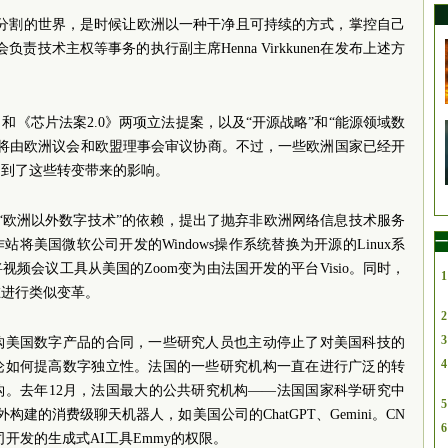
可分割的世界，是时候让欧洲以一种干净且可持续的方式，掌控自己
责技术主权等事务的执行副主席Henna Virkkunen在发布上述方
《芯片法案2.0》两项立法提案，以及“开源战略”和“能源领域数
案将由欧洲议会和欧盟理事会审议协商。不过，一些欧洲国家已经开
受到了这些转变带来的影响。
“欧洲以外数字技术”的依赖，提出了抛弃非欧洲网络信息技术服务
一
将美国微软公司开发的Windows操作系统替换为开源的Linux系
频会议工具从美国的Zoom变为由法国开发的平台Visio。同时，
1
在进行类似变革。
2
3
购美国数字产品的合同，一些研究人员也主动停止了对美国科技的
4
论如何提高数字独立性。法国的一些研究机构一直在进行广泛的转
钩。去年12月，法国最大的公共研究机构——法国国家科学研究中
5
构建的消费级聊天机器人，如美国公司的ChatGPT、Gemini。CN
6
I公司开发的生成式AI工具Emmy的权限。