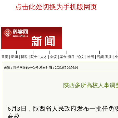
点击此处切换为手机版网页
生命科学
|
医学科学
|
化学科学
|
工程材料
|
信息科学
|
地球科学
|
数理科学
|
首页
|
新闻
|
博客
|
院士
|
人才
|
会议
|
基金·项目
|
论文
|
绘图
|
视频·直播
|
小
来源：科学网微信公众号 发布时间：2026/6/5 20:56:10
陕西多所高校人事调
6月3日，陕西省人民政府发布一批任免
高校。