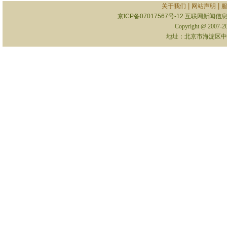
|
|
关于我们
网站声明
京ICP备07017567号-12
互联网新闻信息服
Copyright @ 2007-
地址：北京市海淀区中关村