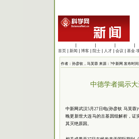
生命科学
|
医学科学
|
化学科学
|
工程材料
|
首页
|
新闻
|
博客
|
院士
|
人才
|
会议
|
基金·
作者：孙彦钦，马芙蓉 来源：?中新网 发布时间：2026/
中德学者揭示大
中新网武汉5月27日电(孙彦钦 马芙
晚更新世大连马的古基因组解析，证
其灭绝原因。