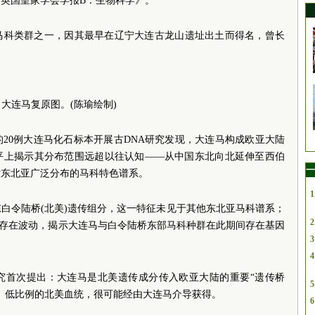
《英国皇家学会学报B：生物科学》。
马科类群之一，因其最早在辽宁大连古龙山遗址出土而得名，曾长
。
大连马复原图。(陈瑜绘制)
20例大连马化石标本开展古DNA研究发现，大连马构成欧亚大陆
平上揭示其分布范围远超以往认知——从中国东北向北延伸至西伯
一
世东北亚广泛分布的马科特色谱系。
1
白令陆桥(北美)遗传组分，这一特征未见于其他东北亚马科谱系；
2
年间存在波动，揭示大连马与白令陆桥东部马科种群在此期间存在基因
3
4
究首次提出：大连马是北美遗传成分传入欧亚大陆的重要“遗传桥
5
、低比例的北美血统，很可能经由大连马介导获得。
6