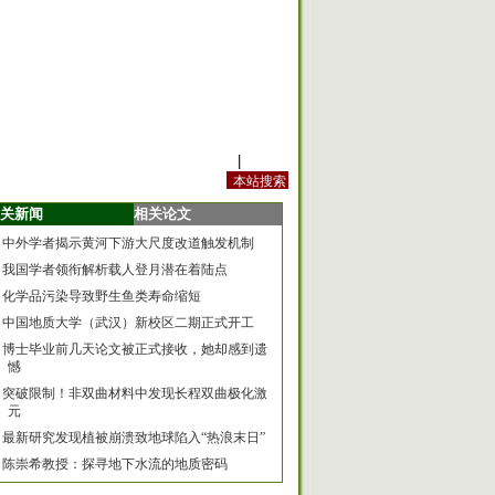
站内规定
|
手机版
关新闻
相关论文
中外学者揭示黄河下游大尺度改道触发机制
我国学者领衔解析载人登月潜在着陆点
化学品污染导致野生鱼类寿命缩短
中国地质大学（武汉）新校区二期正式开工
博士毕业前几天论文被正式接收，她却感到遗
憾
突破限制！非双曲材料中发现长程双曲极化激
元
最新研究发现植被崩溃致地球陷入“热浪末日”
陈崇希教授：探寻地下水流的地质密码