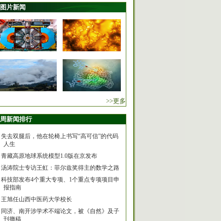
图片新闻
>>更多
周新闻排行
失去双腿后，他在轮椅上书写“高可信”的代码
人生
青藏高原地球系统模型1.0版在京发布
汤涛院士专访王虹：菲尔兹奖得主的数学之路
科技部发布4个重大专项、1个重点专项项目申
报指南
王旭任山西中医药大学校长
同济、南开涉学术不端论文，被《自然》及子
刊撤稿