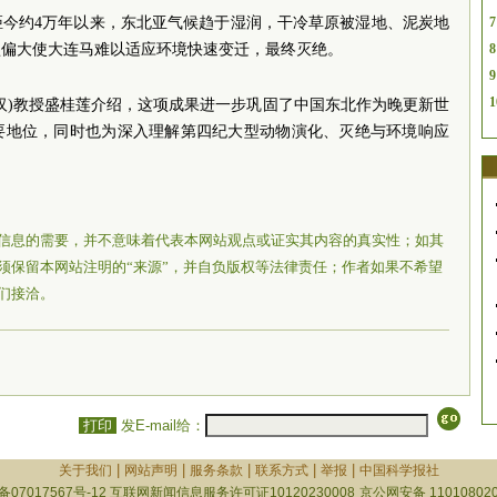
距今约4万年以来，东北亚气候趋于湿润，干冷草原被湿地、泥炭地
7
型偏大使大连马难以适应环境快速变迁，最终灭绝。
8
9
1
汉)教授盛桂莲介绍，这项成果进一步巩固了中国东北作为晚更新世
要地位，同时也为深入理解第四纪大型动物演化、灭绝与环境响应
信息的需要，并不意味着代表本网站观点或证实其内容的真实性；如其
须保留本网站注明的“来源”，并自负版权等法律责任；作者如果不希望
们接洽。
打印
发E-mail给：
|
|
|
|
|
关于我们
网站声明
服务条款
联系方式
举报
中国科学报社
备07017567号-12
互联网新闻信息服务许可证10120230008
京公网安备 110108020