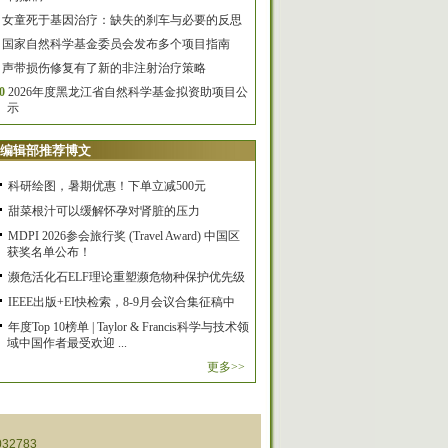
女童死于基因治疗：缺失的刹车与必要的反思
国家自然科学基金委员会发布多个项目指南
声带损伤修复有了新的非注射治疗策略
0
2026年度黑龙江省自然科学基金拟资助项目公
示
编辑部推荐博文
科研绘图，暑期优惠！下单立减500元
甜菜根汁可以缓解怀孕对肾脏的压力
MDPI 2026参会旅行奖 (Travel Award) 中国区
获奖名单公布！
濒危活化石ELF理论重塑濒危物种保护优先级
IEEE出版+EI快检索，8-9月会议合集征稿中
年度Top 10榜单 | Taylor & Francis科学与技术领
域中国作者最受欢迎 ...
更多>>
32783