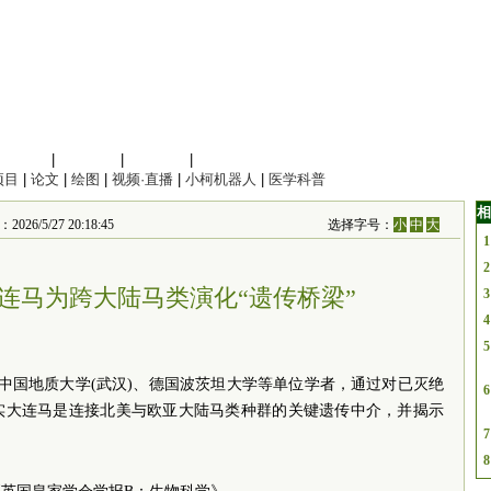
信息科学
|
地球科学
|
数理科学
|
管理综合
项目
|
论文
|
绘图
|
视频·直播
|
小柯机器人
|
医学科普
相
5/27 20:18:45
选择字号：
小
中
大
1
2
连马为跨大陆马类演化“遗传桥梁”
3
4
5
蓉)中国地质大学(武汉)、德国波茨坦大学等单位学者，通过对已灭绝
6
实大连马是连接北美与欧亚大陆马类种群的关键遗传中介，并揭示
7
8