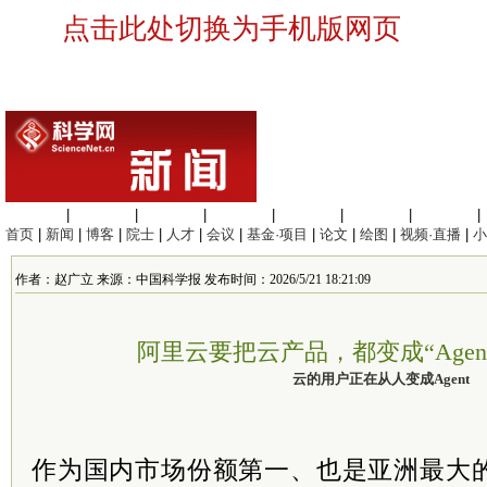
点击此处切换为手机版网页
生命科学
|
医学科学
|
化学科学
|
工程材料
|
信息科学
|
地球科学
|
数理科学
|
首页
|
新闻
|
博客
|
院士
|
人才
|
会议
|
基金·项目
|
论文
|
绘图
|
视频·直播
|
小
作者：赵广立 来源：中国科学报 发布时间：2026/5/21 18:21:09
阿里云要把云产品，都变成“Agen
云的用户正在从人变成Agent
作为国内市场份额第一、也是亚洲最大