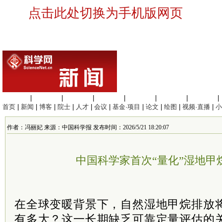
点击此处切换为手机版网页
生命科学
|
医学科学
|
化学科学
|
工程材料
|
信息科学
|
地球科学
|
数理科学
|
首页
|
新闻
|
博客
|
院士
|
人才
|
会议
|
基金·项目
|
论文
|
绘图
|
视频·直播
|
小
作者：冯丽妃 来源：中国科学报 发布时间：2026/5/21 18:20:07
中国科学家首次“量化”湿地甲
在全球变暖背景下，自然湿地甲烷排放
有多大？这一长期缺乏可靠定量评估的