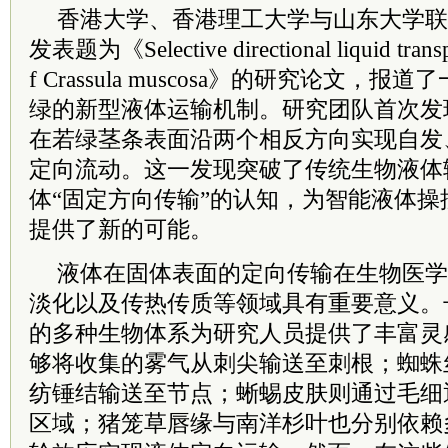
香港
大学、
香港
理工大学与山东大学联合研
发表题为《Selective directional liquid transpo
f Crassula muscosa》的研究论文
绿的新型液体运输机制。研究团队首次发
在若绿茎条表面沿两个相反方向实现自发
定向流动。这一发现突破了传统生物液体
体“固定方向传输”的认知，为智能液体
提供了新的可能。
液体在固体表面的定向传输在生物医学
淡化以及传热传质等领域具有重要意义。
的多种生物体系为研究人员提供了丰富灵
够将收集的雾气从刺尖输送至刺根；蜘蛛
纺锤结输送至节点；蜥蜴皮肤则通过毛细
区域；猪笼草唇缘与南洋杉叶也分别依赖