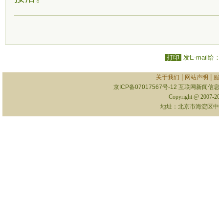
打印
发E-mail给
|
|
关于我们
网站声明
京ICP备07017567号-12
互联网新闻信息服
Copyright @ 2007-
地址：北京市海淀区中关村