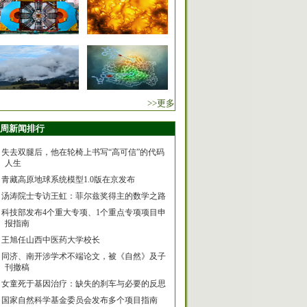
>>更多
周新闻排行
失去双腿后，他在轮椅上书写“高可信”的代码
人生
青藏高原地球系统模型1.0版在京发布
汤涛院士专访王虹：菲尔兹奖得主的数学之路
科技部发布4个重大专项、1个重点专项项目申
报指南
王旭任山西中医药大学校长
同济、南开涉学术不端论文，被《自然》及子
刊撤稿
女童死于基因治疗：缺失的刹车与必要的反思
国家自然科学基金委员会发布多个项目指南