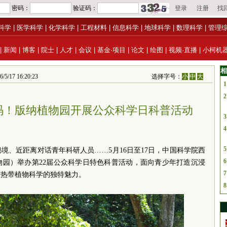
科学
|
医学科学
|
化学科学
|
工程材料
|
信息科学
|
地球科学
|
数理科学
|
管理
|
新闻
|
博客
|
院士
|
人才
|
会议
|
基金·项目
|
论文
|
绘图
|
视频·直播
|
小柯机
相
 16:20:23
选择字号：
小
中
大
1
2
码！版纳植物园开展公众科学日科普活动
3
4
5
境、近距离对话青年科研人员……5月16日至17日，中国科学院西
6
物园）举办第22届公众科学日特色科普活动，面向青少年打造沉浸
7
受热带植物科学的独特魅力。
8