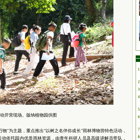
一
1
2
3
4
5
动开营现场。版纳植物园供图
6
7
万物”为主题，重点推出“以树之名伴你成长”雨林博物营特色活动，
8
员。活动依托园内优质雨林资源，由青年科研人员及高级讲解员带队，