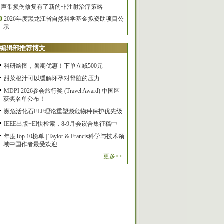
声带损伤修复有了新的非注射治疗策略
0
2026年度黑龙江省自然科学基金拟资助项目公
示
编辑部推荐博文
科研绘图，暑期优惠！下单立减500元
甜菜根汁可以缓解怀孕对肾脏的压力
MDPI 2026参会旅行奖 (Travel Award) 中国区
获奖名单公布！
濒危活化石ELF理论重塑濒危物种保护优先级
IEEE出版+EI快检索，8-9月会议合集征稿中
年度Top 10榜单 | Taylor & Francis科学与技术领
域中国作者最受欢迎 ...
更多>>