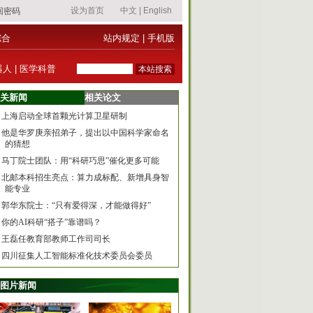
综合
站内规定
|
手机版
器人
|
医学科普
关新闻
相关论文
上海启动全球首颗光计算卫星研制
他是华罗庚亲招弟子，提出以中国科学家命名
的猜想
马丁院士团队：用“科研巧思”催化更多可能
北邮本科招生亮点：算力成标配、新增具身智
能专业
郭华东院士：“只有爱得深，才能做得好”
你的AI科研“搭子”靠谱吗？
王磊任教育部教师工作司司长
四川征集人工智能标准化技术委员会委员
图片新闻