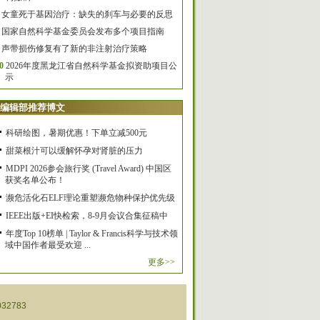
女童死于基因治疗：缺失的刹车与必要的反思
国家自然科学基金委员会发布多个项目指南
声带损伤修复有了新的非注射治疗策略
0
2026年度黑龙江省自然科学基金拟资助项目公
示
编辑部推荐博文
科研绘图，暑期优惠！下单立减500元
甜菜根汁可以缓解怀孕对肾脏的压力
MDPI 2026参会旅行奖 (Travel Award) 中国区
获奖名单公布！
濒危活化石ELF理论重塑濒危物种保护优先级
IEEE出版+EI快检索，8-9月会议合集征稿中
年度Top 10榜单 | Taylor & Francis科学与技术领
域中国作者最受欢迎 ...
更多>>
32783