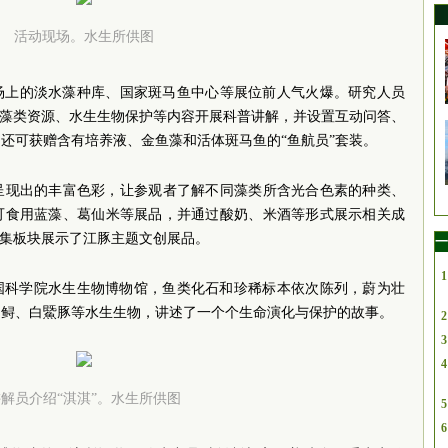
活动现场。水生所供图
场上的淡水藻种库、国家斑马鱼中心等展位前人气火爆。研究人员
水藻类资源、水生生物保护等内容开展科普讲解，并设置互动问答、
们还可获赠含有培养液、金鱼藻和活体斑
马鱼的“鱼航员”套装。
呈现出的丰富色彩，让参观者了解不同藻类所含光合色素的种类、
可食用蓝藻、葛仙米等展品，并通过酸奶、米酒等形式展示相关成
市集板块展示了江豚主题文创展品。
一
1
国科学院
水生生物博物馆
，鱼类化石和珍稀标本依次陈列，蔚为壮
白鲟、白鱀豚等水生生物，讲述了一个个生命演化与保护的故事。
2
3
4
解员介绍“淇淇”。水生所供图
5
6