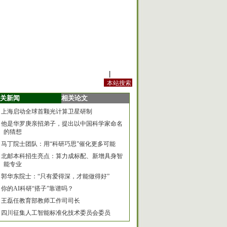
站内规定
|
手机版
关新闻
相关论文
上海启动全球首颗光计算卫星研制
他是华罗庚亲招弟子，提出以中国科学家命名
的猜想
马丁院士团队：用“科研巧思”催化更多可能
北邮本科招生亮点：算力成标配、新增具身智
能专业
郭华东院士：“只有爱得深，才能做得好”
你的AI科研“搭子”靠谱吗？
王磊任教育部教师工作司司长
四川征集人工智能标准化技术委员会委员