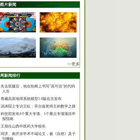
图片新闻
>>更多
周新闻排行
失去双腿后，他在轮椅上书写“高可信”的代码
人生
青藏高原地球系统模型1.0版在京发布
汤涛院士专访王虹：菲尔兹奖得主的数学之路
科技部发布4个重大专项、1个重点专项项目申
报指南
王旭任山西中医药大学校长
同济、南开涉学术不端论文，被《自然》及子
刊撤稿