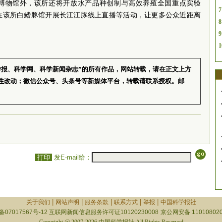
博物馆外，该所
还将开放水产品种创制与高效养殖全国重点实验
7
在该所白鳍豚馆开展长江江豚线上直播等活动，让更多公众近距离
8
9
1
学报、科学网、科学新闻杂志”的所有作品，网站转载，请在正文上方
性改动；微信公众号、头条号等新媒体平台，转载请联系授权。邮
打印
发E-mail给：
|
|
|
|
|
关于我们
网站声明
服务条款
联系方式
举报
中国科学报社
备07017567号-12
互联网新闻信息服务许可证10120230008
京公网安备 110108020