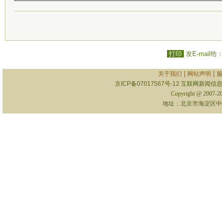
打印
发E-mail给
|
|
关于我们
网站声明
京ICP备07017567号-12
互联网新闻信息服
Copyright @ 2007-
地址：北京市海淀区中关村