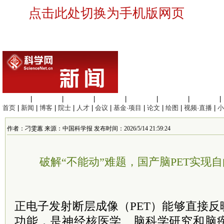
点击此处切换为手机版网页
生命科学
|
医学科学
|
化学科学
|
工程材料
|
信息科学
|
地球科学
|
数理科学
|
首页
|
新闻
|
博客
|
院士
|
人才
|
会议
|
基金·项目
|
论文
|
绘图
|
视频·直播
|
小
作者：刁雯蕙 来源：中国科学报 发布时间：2026/5/14 21:59:24
破解“不能动”难题，国产脑PET实现
正电子发射断层成像（PET）能够直接
功能，是神经核医学、脑科学研究和脑