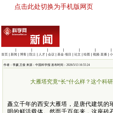
点击此处切换为手机版网页
生命科学
|
医学科学
|
化学科学
|
工程材料
|
信息科学
|
地球科学
|
数理科学
|
首页
|
新闻
|
博客
|
院士
|
人才
|
会议
|
基金·项目
|
论文
|
绘图
|
视频·直播
|
小
作者：李媛,王俊 来源：中国科学报 发布时间：2026/5/13 16:55:24
大雁塔究竟“长”什么样？这个科
矗立千年的西安大雁塔，是唐代建筑的
明的鲜活载体。然而千百年来，这座砖