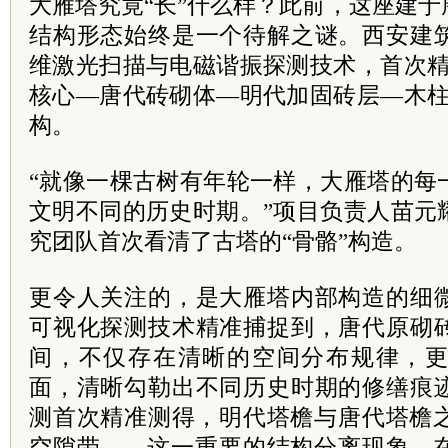
大雁塔究竟“长”什么样？此前，这座建
结构形态始终是一个待解之谜。西安建
维激光扫描与电磁谐振探测技术，首次精
核心—唐代砖砌体—明代加固砖层—木柱
构。
“就像一棵古树有年轮一样，大雁塔的每
文明不同的历史时期。”项目负责人苗元
究团队首次看清了古塔的“骨骼”构造。
更令人关注的，是大雁塔内部构造的细
可视化探测技术精准捕捉到，唐代原砌
间，不仅存在清晰的空间分布规律，
面，清晰勾勒出不同历史时期的修缮痕
测首次精准测得，明代塔檐与唐代塔檐之
空隙带——这一重要的结构分离现象，