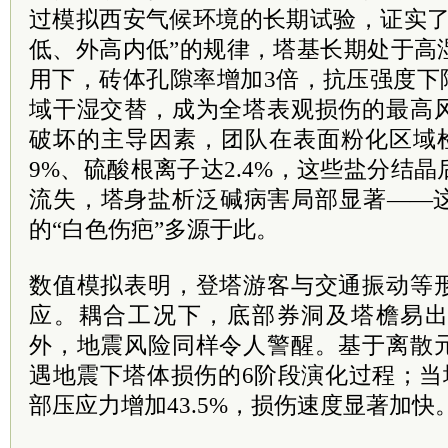
过模拟西安气候环境的长期试验，证实了
低、外高内低”的规律，塔基长期处于高
用下，砖体孔隙率增加3倍，抗压强度下
域干湿交替，成为全塔表观损伤的最高
破坏的主导因素，团队在表面粉化区域检
9%、硫酸根离子达2.4%，这些盐分结
流失，塔身盐析泛碱病害局部显著——
的“白色伤疤”多源于此。
数值模拟表明，登塔游客与交通振动等
应。耦合工况下，底部券洞及塔檐易
外，地震风险同样令人警醒。基于离散
遇地震下塔体损伤的6阶段演化过程；当塔
部压应力增加43.5%，损伤速度显著加快