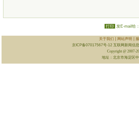
打印
发E-mail给
|
|
关于我们
网站声明
京ICP备07017567号-12
互联网新闻信息服
Copyright @ 2007-
地址：北京市海淀区中关村