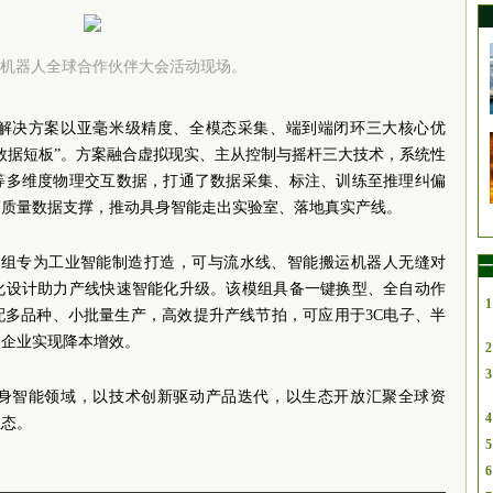
机器人全球合作伙伴大会活动现场。
解决方案以亚毫米级精度、全模态采集、端到端闭环三大核心优
数据短板”。方案融合虚拟现实、主从控制与摇杆三大技术，系统性
等多维度物理交互数据，打通了数据采集、标注、训练至推理纠偏
高质量数据支撑，推动具身智能走出实验室、落地真实产线。
模组专为工业智能制造打造，可与流水线、智能搬运机器人无缝对
一
化设计助力产线快速智能化升级。该模组具备一键换型、全自动作
1
配多品种、小批量生产，高效提升产线节拍，可应用于3C电子、半
为企业实现降本增效。
2
3
身智能领域，以技术创新驱动产品迭代，以生态开放汇聚全球资
4
生态。
5
6