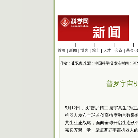
生命科学
|
医学科学
|
化学科学
|
工程材料
|
首页
|
新闻
|
博客
|
院士
|
人才
|
会议
|
基金·
作者：张双虎 来源：中国科学报 发布时间：2026/5/13
普罗宇宙
5月12日，以“普罗精工 寰宇共生”
机器人发布全球首创高精度融合数采解
共生生态战略，面向全球开启生态伙
嘉宾齐聚一堂，见证普罗宇宙机器人