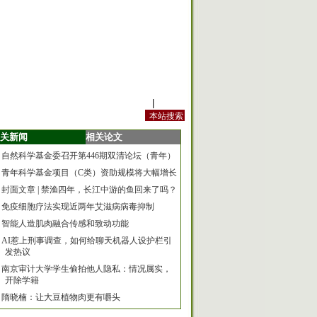
站内规定
|
手机版
关新闻
相关论文
自然科学基金委召开第446期双清论坛（青年）
青年科学基金项目（C类）资助规模将大幅增长
封面文章 | 禁渔四年，长江中游的鱼回来了吗？
免疫细胞疗法实现近两年艾滋病病毒抑制
智能人造肌肉融合传感和致动功能
AI惹上刑事调查，如何给聊天机器人设护栏引
发热议
南京审计大学学生偷拍他人隐私：情况属实，
开除学籍
隋晓楠：让大豆植物肉更有嚼头