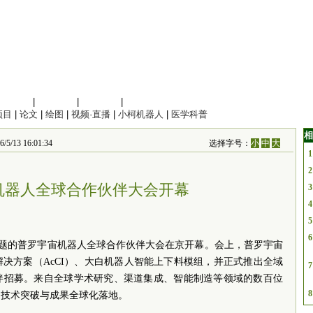
信息科学
|
地球科学
|
数理科学
|
管理综合
项目
|
论文
|
绘图
|
视频·直播
|
小柯机器人
|
医学科普
相
 16:01:34
选择字号：
小
中
大
1
2
机器人全球合作伙伴大会开幕
3
4
5
6
为主题的普罗宇宙机器人全球合作伙伴大会在京开幕。会上，普罗宇宙
决方案（AcCI）、大白机器人智能上下料模组，并正式推出全域
7
伴招募。来自全球学术研究、渠道集成、智能制造等领域的数百位
8
的技术突破与成果全球化落地。