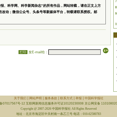
7
学报、科学网、科学新闻杂志”的所有作品，网站转载，请在正文上方
8
性改动；微信公众号、头条号等新媒体平台，转载请联系授权。邮
9
1
打印
发E-mail给：
|
|
|
|
|
关于我们
网站声明
服务条款
联系方式
举报
中国科学报社
备07017567号-12
互联网新闻信息服务许可证10120230008
京公网安备 110108020
Copyright @ 2007-2026 中国科学报社 All Rights Reserved
地址：北京市海淀区中关村南一条乙三号 电话：010-62580783