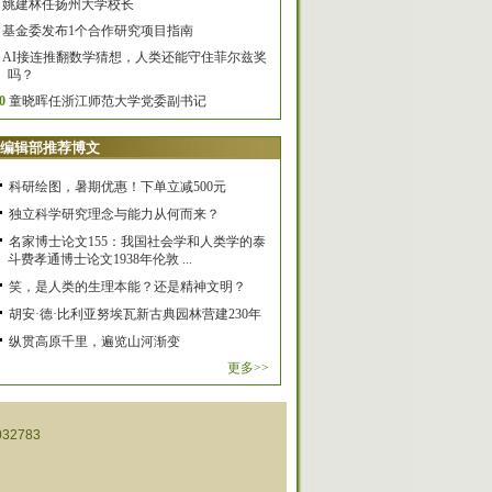
姚建林任扬州大学校长
基金委发布1个合作研究项目指南
AI接连推翻数学猜想，人类还能守住菲尔兹奖
吗？
0
童晓晖任浙江师范大学党委副书记
编辑部推荐博文
科研绘图，暑期优惠！下单立减500元
独立科学研究理念与能力从何而来？
名家博士论文155：我国社会学和人类学的泰
斗费孝通博士论文1938年伦敦 ...
笑，是人类的生理本能？还是精神文明？
胡安·德·比利亚努埃瓦新古典园林营建230年
纵贯高原千里，遍览山河渐变
更多>>
32783