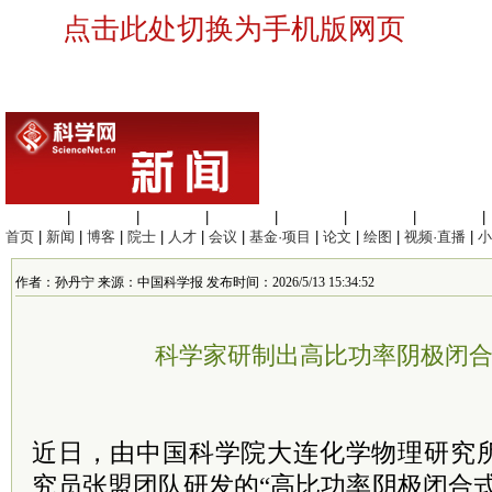
点击此处切换为手机版网页
生命科学
|
医学科学
|
化学科学
|
工程材料
|
信息科学
|
地球科学
|
数理科学
|
首页
|
新闻
|
博客
|
院士
|
人才
|
会议
|
基金·项目
|
论文
|
绘图
|
视频·直播
|
小
作者：孙丹宁 来源：中国科学报 发布时间：2026/5/13 15:34:52
科学家研制出高比功率阴极闭
近日，由中国科学院大连化学物理研究
究员张盟团队研发的“高比功率阴极闭合