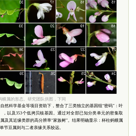
蚂蟥属的形态。研究团队供图，下同
自然科学基金等项目资助下，整合了三类独立的基因组“密码”：叶
A），以及353个低拷贝核基因。通过对全部已知分类单元的密集取
属及其近缘类群的高分辨率“家族树”。结果明确显示：杯柱蚂蟥属
而单节豆属则与二者亲缘关系较远。