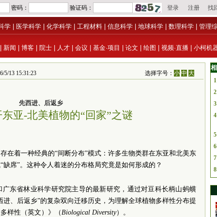
科学
|
医学科学
|
化学科学
|
工程材料
|
信息科学
|
地球科学
|
数理科学
|
管理
|
新闻
|
博客
|
院士
|
人才
|
会议
|
基金·项目
|
论文
|
绘图
|
视频·直播
|
小柯机
相
 15:31:23
选择字号：
小
中
大
1
2
先西进、后返乡
3
东亚-北美植物的“回家”之谜
4
5
6
存在着一种经典的“间断分布”模式：许多生物类群在东亚和北美东
7
“缺席”。这种令人着迷的分布格局究竟是如何形成的？
8
和广东省林业科学研究院主导的最新研究，通过对豆科长柄山蚂蟥
西进、后返乡”的复杂双向迁移历史，为理解全球植物多样性分布提
物多样性（英文）》（
Biological Diversity
）。