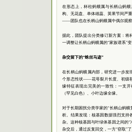
在形态上，杯柱蚂蟥属与长柄山蚂蟥
构、无花盘、单体雄蕊、荚果节间严重
——团队也在长柄山蚂蟥属中偶尔观
据此，团队提出分类修订新方案：将
一调整让长柄山蚂蟥属的“家族谱系”
杂交留下的“蛛丝马迹”
在长柄山蚂蟥属内部，研究进一步发
个形态性状——花萼裂片长度、初级
缘特征表现出完美的一致性：一支开
（罕见白色）、小叶边缘全缘。
对于长期困扰分类学家的“长柄山蚂蟥
析。结果发现：核基因数据强烈支持
杂。这种核基因与叶绿体基因之间的“
杂交后，通过反复回交，一方“窃取”