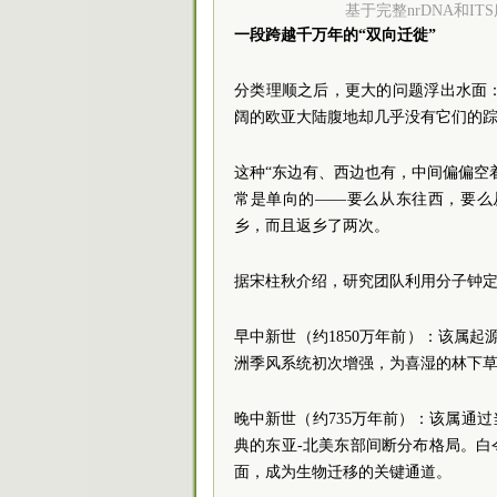
基于完整nrDNA和
一段跨越千万年的“双向迁徙”
分类理顺之后，更大的问题浮出水面
阔的欧亚大陆腹地却几乎没有它们的
这种“东边有、西边也有，中间偏偏空
常是单向的——要么从东往西，要么
乡，而且返乡了两次。
据宋柱秋介绍，研究团队利用分子钟
早中新世（约1850万年前）：该属
洲季风系统初次增强，为喜湿的林下
晚中新世（约735万年前）：该属通
典的东亚-北美东部间断分布格局。白
面，成为生物迁移的关键通道。