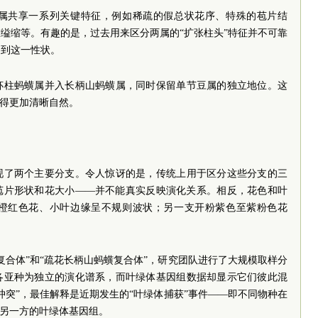
属共享一系列关键特征，例如稀疏的假总状花序、特殊的苞片结
缢缩等。有趣的是，过去用来区分两属的“扩张柱头”特征并不可靠
察到这一性状。
杯柱蚂蟥属并入长柄山蚂蟥属，同时保留单节豆属的独立地位。这
变得更加清晰自然。
现了两个主要分支。令人惊讶的是，传统上用于区分这些分支的三
苞片形状和花大小——并不能真实反映演化关系。相反，花色和叶
橙红色花、小叶边缘呈不规则波状；另一支开粉紫色至紫粉色花
复合体”和“疏花长柄山蚂蟥复合体”，研究团队进行了大规模取样分
各亚种为独立的演化谱系，而叶绿体基因组数据却显示它们彼此混
冲突”，最佳解释是近期发生的“叶绿体捕获”事件——即不同物种在
了另一方的叶绿体基因组。