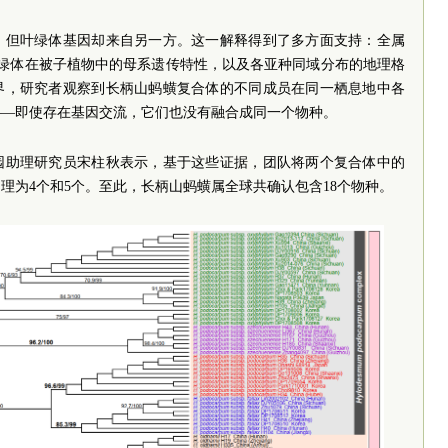
，但叶绿体基因却来自另一方。这一解释得到了多方面支持：全属
、叶绿体在被子植物中的母系遗传特性，以及各亚种同域分布的地理格
界，研究者观察到长柄山蚂蟥复合体的不同成员在同一栖息地中各
——即使存在基因交流，它们也没有融合成同一个物种。
园助理研究员宋柱秋表示，基于这些证据，团队将两个复合体中的
理为4个和5个。至此，长柄山蚂蟥属全球共确认包含18个物种。