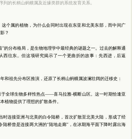
ITS序列的长柄山蚂蟥属及近缘类群的系统发育关系。
：这个属的植物，为什么会同时出现在东亚和北美东部，而中间广
踪影？
着”的分布格局，是生物地理学中最经典的谜题之一。过去的解释通
从西往东。但这项研究揭示了一个更曲折的故事：先西进，后返
定年和祖先分布区推演，还原了长柄山蚂蟥属波澜壮阔的迁移史：
起源于全球生物多样性热点——喜马拉雅-横断山区。这一时期恰逢亚
草本植物提供了理想的扩散条件。
过当时连接亚洲与北美的白令陆桥，首次扩散至北美大陆，形成了经
令陆桥曾是连接两大洲的“陆地走廊”，在冰期海平面下降时露出海