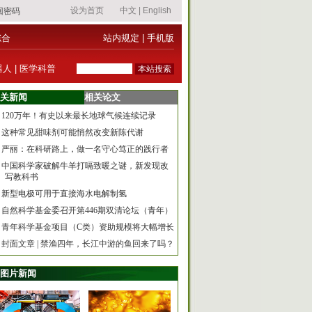
综合
站内规定
|
手机版
器人
|
医学科普
关新闻
相关论文
120万年！有史以来最长地球气候连续记录
这种常见甜味剂可能悄然改变新陈代谢
严丽：在科研路上，做一名守心笃正的践行者
中国科学家破解牛羊打嗝致暖之谜，新发现改
写教科书
新型电极可用于直接海水电解制氢
自然科学基金委召开第446期双清论坛（青年）
青年科学基金项目（C类）资助规模将大幅增长
封面文章 | 禁渔四年，长江中游的鱼回来了吗？
图片新闻