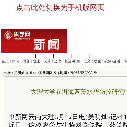
点击此处切换为手机版网页
生命科学
|
医学科学
|
化学科学
|
工程材料
|
信息科学
|
地球科学
|
数理科学
|
首页
|
新闻
|
博客
|
院士
|
人才
|
会议
|
基金·项目
|
论文
|
绘图
|
视频·直播
|
小
作者：吴明灿 来源：中国新闻网 发布时间：2026/5/12 22:33:29
大理大学在洱海蓝藻水华防控研究
中新网云南大理5月12日电(吴明灿)记者
近日，该校农学与生物科学学院、药学