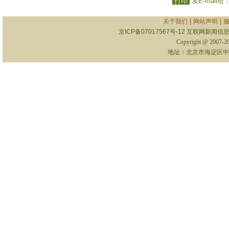
打印
发E-mail给
|
|
关于我们
网站声明
京ICP备07017567号-12
互联网新闻信息服
Copyright @ 2007-
地址：北京市海淀区中关村