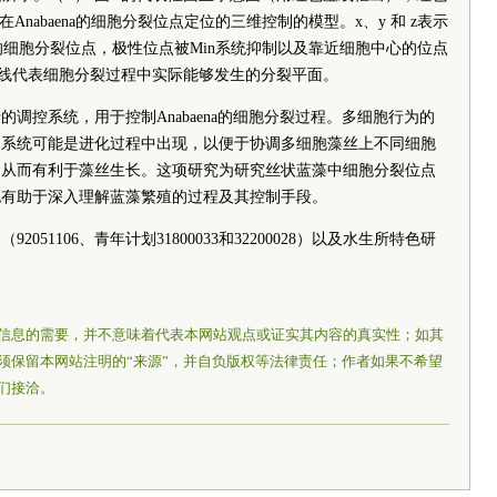
在Anabaena的细胞分裂位点定位的三维控制的模型。x、y 和 z表示
细胞分裂位点，极性位点被Min系统抑制以及靠近细胞中心的位点
色实线代表细胞分裂过程中实际能够发生的分裂平面。
调控系统，用于控制Anabaena的细胞分裂过程。多细胞行为的
调系统可能是进化过程中出现，以便于协调多细胞藻丝上不同细胞
，从而有利于藻丝生长。这项研究为研究丝状蓝藻中细胞分裂位点
也有助于深入理解蓝藻繁殖的过程及其控制手段。
51106、青年计划31800033和32200028）以及水生所特色研
。
信息的需要，并不意味着代表本网站观点或证实其内容的真实性；如其
须保留本网站注明的“来源”，并自负版权等法律责任；作者如果不希望
们接洽。