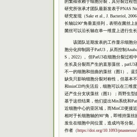
的繁殖依赖于细胞分裂，其分裂过程也
研究所张承才团队最新发表于PNAS 
研究发现（Sakr et al., J. Bact
长轴以90°角垂直排列，表明在菌丝
菌丝可以沿长轴在单一维度上进行生
该团队近期发表的工作显示细胞分
胞分化抑制因子PatU3，从而控制Anabaen
S，2022）。但PatU3在细胞分
生长及分裂而产生的直形藻丝，pat
不一的细胞和扭曲的藻丝（图1）。蓝藻
缺失只影响细胞分裂对称性，但基本不影
和minCD均失活后，细胞可以在三维
还产生分支状藻丝（图1）；而野生型
基于这些结果，他们提出Min系统和Pat
近细胞中心的亚区域，而MinCD更接近
相对于长细胞轴的90°角，即维持藻
发生在细胞中间位置，造成均等分裂。相关
作者（
https://doi.org/10.1093/pnasnexus