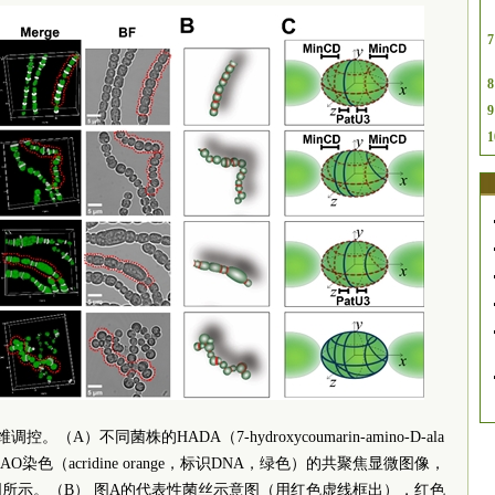
7
8
9
1
。（A）不同菌株的HADA（7-hydroxycoumarin-amino-D-ala
染色（acridine orange，标识DNA，绿色）的共聚焦显微图像，
如图所示。（B） 图A的代表性菌丝示意图（用红色虚线框出），红色