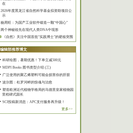
在
2026年度黑龙江省自然科学基金拟资助项目公
示
杨周旺：为国产工业软件锻造一颗“中国心”
两个神秘祖先在现代人类DNA中现形
0
《自然》关注中国首批“实践博士”的硬核突围
编辑部推荐博文
科研绘图，暑期优惠！下单立减500元
MDPI Books 图书类型介绍 (三)
广泛使用的聚乙烯塑料可能会损害你的肝脏
波尔图：杜罗河畔的惊魂与治愈
塑造欧洲近代植物学格局的马德里皇家植物园
里程碑式园长
SCI投稿新消息：APC支付服务再升级！
更多>>