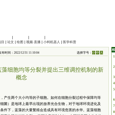
信息科学
|
地球科学
|
数理科学
|
管理综合
项目
|
论文
|
绘图
|
视频·直播
|
小柯机器人
|
医学科普
相
布时间：2022/12/31 11:10:04
选择字号：
小
中
大
1
2
蓝藻细胞均等分裂并提出三维调控机制的新
概念
3
4
5
殖，产生两个大小均等的子细胞。如何在细胞分裂过程中保障均等
6
蓝细菌）是地球上最早出现的放养光合生物，对于地球环境进化及
7
养条件下，蓝藻的大量繁殖会造成具有环境危害的水华。蓝藻细胞
8