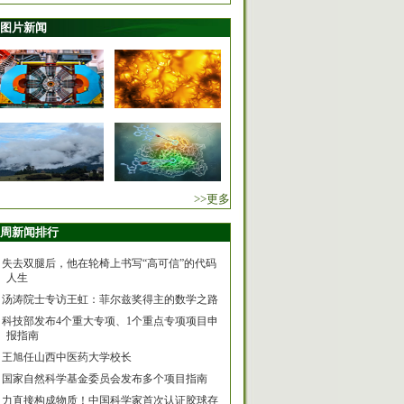
图片新闻
>>更多
周新闻排行
失去双腿后，他在轮椅上书写“高可信”的代码
人生
汤涛院士专访王虹：菲尔兹奖得主的数学之路
科技部发布4个重大专项、1个重点专项项目申
报指南
王旭任山西中医药大学校长
国家自然科学基金委员会发布多个项目指南
力直接构成物质！中国科学家首次认证胶球存