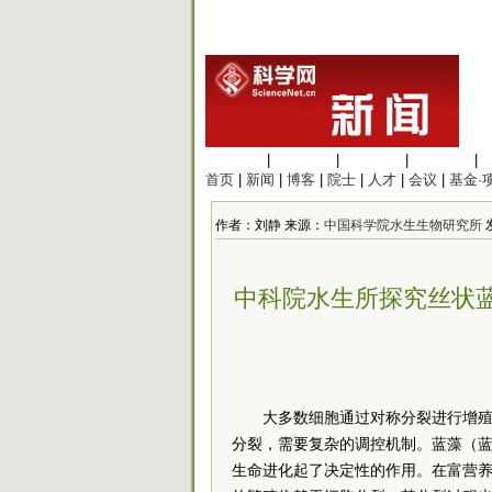
生命科学
|
医学科学
|
化学科学
|
工程材料
|
首页
|
新闻
|
博客
|
院士
|
人才
|
会议
|
基金·
作者：刘静 来源：
中国科学院水生生物研究所
发
中科院水生所探究丝状
大多数细胞通过对称分裂进行增
分裂，需要复杂的调控机制。蓝藻（
生命进化起了决定性的作用。在富营