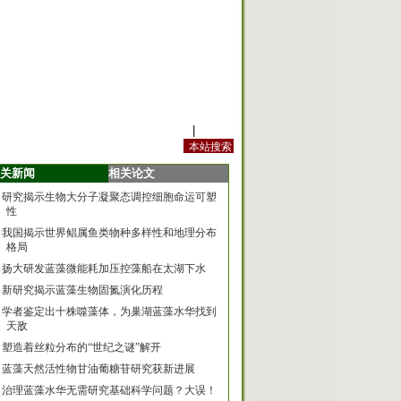
站内规定
|
手机版
关新闻
相关论文
研究揭示生物大分子凝聚态调控细胞命运可塑
性
我国揭示世界鲳属鱼类物种多样性和地理分布
格局
扬大研发蓝藻微能耗加压控藻船在太湖下水
新研究揭示蓝藻生物固氮演化历程
学者鉴定出十株噬藻体，为巢湖蓝藻水华找到
天敌
塑造着丝粒分布的“世纪之谜”解开
蓝藻天然活性物甘油葡糖苷研究获新进展
治理蓝藻水华无需研究基础科学问题？大误！