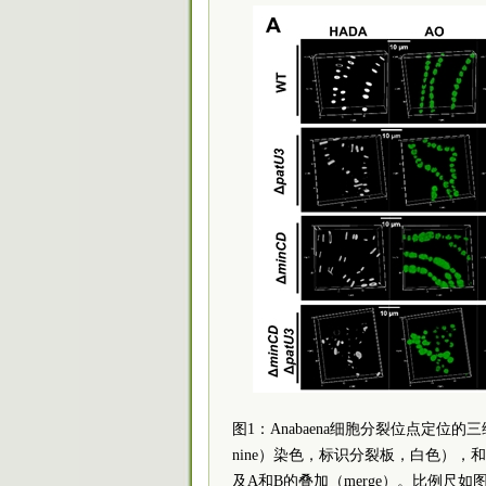
图1：Anabaena细胞分裂位点定位的三维调控
nine）染色，标识分裂板，白色），和AO
及A和B的叠加（merge）。比例尺