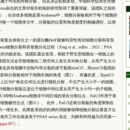
属于均等的对称分裂， 但其决定机制未知。中国
科学院
水生生物
Nexus杂志的文章对相关机制的研究取得了重要突破。该团队之前的
eriol, 2006），在丝状多细胞蓝藻Anabaena中，细胞分裂板相对于每个细胞的
上的每一个细胞单元中，分裂板的位置和角度都受到精确调控，以便
长。
裂复合体组分之一的蛋白酶HetF能够特异性剪切细胞分裂和异形
a细胞分裂和异形胞分化过程（Xing et al., mBio，2021；PNA
裂过程中的功能未知。该团队最近发现，相较于野生型细胞在一维轴上的
U3基因失活会导致细胞在二维空间上发生非对称分裂，从而产生大小
也具有细菌中控制均等分裂的保守基因minCD，而minCD基因的
一
响分裂板相对于细胞长轴的角度（图1）。有趣的是，当patU3
度上以360°角在任何位点进行随机分裂，不仅产生大小不一的细胞，
1
的细胞分裂版总是位于细胞中间位置从而产生大小均一的子细胞。
U3抑制Anabaena细胞非中间区域的潜在分裂位点，PatU3作用于靠
2
细胞极性位点（图1C）。 此外，PatU3还将分裂板的角度限制在
3
丝的一维生长。此两套系统的协调作用能够保障细胞分裂以垂直方位
4
工作在线发表于PNAS nexus 杂志，刘静和刑伟越为共同第一
5
/pgac307
）。
6