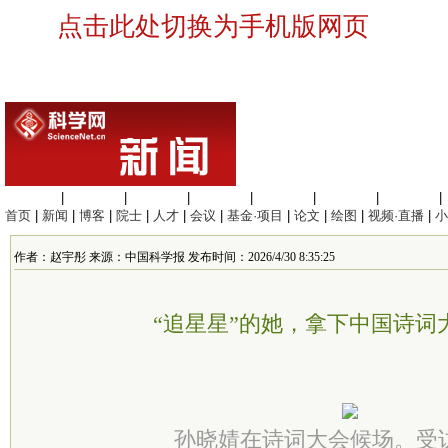
点击此处切换为手机版网页
生命科学
|
医学科学
|
化学科学
|
工程材料
|
信息科学
|
地球科学
|
数理科学
|
首页
|
新闻
|
博客
|
院士
|
人才
|
会议
|
基金·项目
|
论文
|
绘图
|
视频·直播
|
小
作者：赵宇彤 来源：中国科学报 发布时间：2026/4/30 8:35:25
“追星星”的她，拿下中国诗词
孙晓婧在诗词大会候场。受