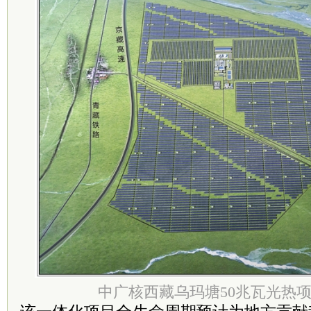
中广核西藏乌玛塘50兆瓦光热