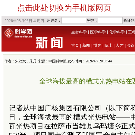
点击此处切换为手机版网页
生命科学
|
医学科学
|
化学科学
|
工
首页
|
新闻
|
博客
|
院士
|
人才
|
会议
作者：朱汉斌，朱丹 来源：中国科学报 发布时间：2026/4/7 20:05:44
全球海拔最高的槽式光热电站在
记者从中国广核集团有限公司（以下简称
日，全球海拔最高的槽式光热电站——中
瓦光热项目在拉萨市当雄县乌玛塘乡正式