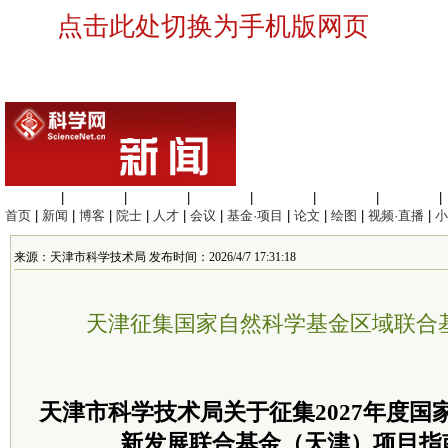
点击此处切换为手机版网页
生命科学
|
医学科学
|
化学科学
|
工程材料
|
信息科学
|
地球科学
|
数理科学
|
首页
|
新闻
|
博客
|
院士
|
人才
|
会议
|
基金·项目
|
论文
|
绘图
|
视频·直播
|
小
来源：天津市科学技术局 发布时间：2026/4/7 17:31:18
天津征集国家自然科学基金区域联合
天津市科学技术局关于征集2027年度
国
新发展联合基金
（天津）项目指