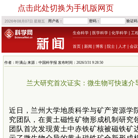
点击此处切换为手机版网页
生命科学
|
医学科学
|
化学科学
|
工
首页
|
新闻
|
博客
|
院士
|
人才
|
会议
作者：叶满山 来源：中国科学报 发布时间：2026/3/31 9:28:50
兰大研究首次证实：微生物可快速介
近日，兰州大学地质科学与矿产资源学
究团队，在黄土磁性矿物形成机制研究
团队首次发现黄土中赤铁矿核被磁铁矿