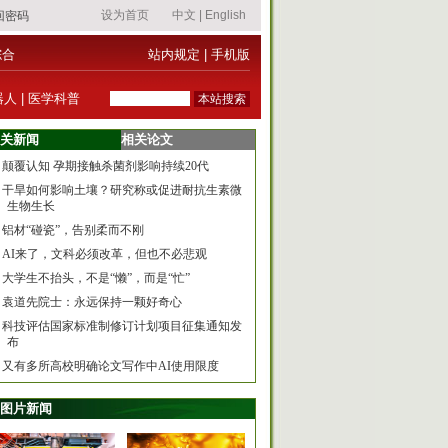
综合
站内规定
|
手机版
器人
|
医学科普
关新闻
相关论文
颠覆认知 孕期接触杀菌剂影响持续20代
干旱如何影响土壤？研究称或促进耐抗生素微
生物生长
铝材“碰瓷”，告别柔而不刚
AI来了，文科必须改革，但也不必悲观
大学生不抬头，不是“懒”，而是“忙”
袁道先院士：永远保持一颗好奇心
科技评估国家标准制修订计划项目征集通知发
布
又有多所高校明确论文写作中AI使用限度
图片新闻