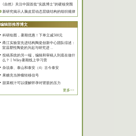
《自然》关注中国首批“实践博士”的硬核突围
0
新研究揭示人脑皮层动态层级结构的组织规律
编辑部推荐博文
科研绘图，暑期优惠！下单立减500元
甬江实验室先进结构陶瓷创新中心团队综述：
室温塑性陶瓷的兴起与研究进 ...
投稿系统的另一端，编辑和审稿人到底在做什
么？丨Wiley暑期线上学习营
杂说泰、泰山和泰安（4）古今泰安
果糖充当肿瘤转移信号
甜菜根汁可以缓解怀孕对肾脏的压力
更多>>