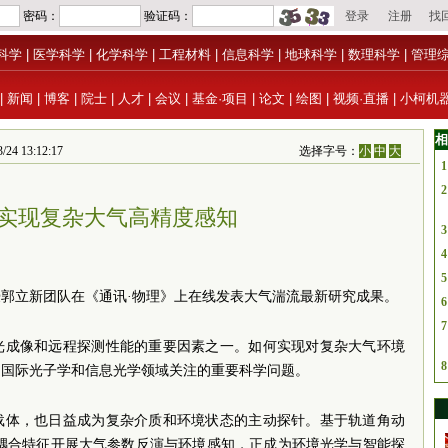
科学
|
医学科学
|
化学科学
|
工程材料
|
信息科学
|
地球科学
|
数理科学
|
管理
|
新闻
|
博客
|
院士
|
人才
|
会议
|
基金·项目
|
论文
|
绘图
|
视频·直播
|
小柯机
相
13:12:17
选择字号：
小
中
大
1
2
实现复杂大气高精度感知
3
4
5
郭立新团队在《通讯·物理》上在线发表大气湍流最新研究成果。
6
7
光成像和远程探测性能的重要因素之一。如何实现对复杂大气环境
8
是国际光子学和信息光学领域关注的重要科学问题。
载体，也日益成为复杂介质和环境状态的主动探针。基于轨道角动
态耦合特征开展大气参数反演与环境感知，正成为环境光学与智能探