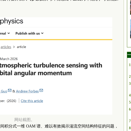
一
1
2
3
4
5
6
网站截图。
7
间积分式一维 OAM 谱、难以有效揭示湍流空间结构特征的问题，
8