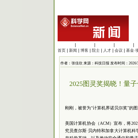
生命科学
|
医学科学
|
化学科学
|
工程材料
|
首页
|
新闻
|
博客
|
院士
|
人才
|
会议
|
基金·
作者：张佳欣 来源：科技日报 发布时间：2026/3/18 
2025图灵奖揭晓！量
刚刚，被誉为“计算机界诺贝尔奖”的
美国计算机协会（ACM）宣布，将2025年图
究员查尔斯·贝内特和加拿大计算机科