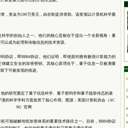
子计算发展方面作出的开创性贡献。
誉，奖金为100万美元，由谷歌提供资助。该奖项以计算机科学奠
息科学的创始人之一。他们的核心贡献在于提出一个全新视角：量
也可以成为处理和传输信息的技术资源。
密码协议，即BB84协议。他们证明，即使面对拥有极强计算能力的
定律建立安全的加密密钥。其核心原理在于，量子信息一旦被测量
一
会留下可被发现的痕迹。
1
2
，他的研究奠定了量子信息科学、量子密码学和量子隐形传态的基
3
严谨的科学学科方面发挥了核心作用。图源：美国计算机协会（AC
M）官网
4
5
机可能破解传统加密体系的重要技术路径之一。目前，BB84协议
6