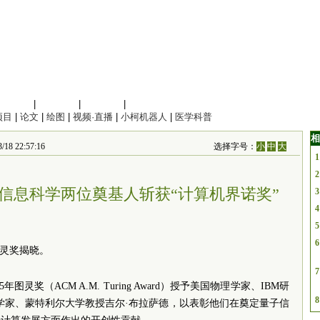
信息科学
|
地球科学
|
数理科学
|
管理综合
项目
|
论文
|
绘图
|
视频·直播
|
小柯机器人
|
医学科普
相
22:57:16
选择字号：
小
中
大
1
2
子信息科学两位奠基人斩获“计算机界诺奖”
3
4
5
6
图灵奖揭晓。
7
灵奖（ACM A.M. Turing Award）授予美国物理学家、IBM研
8
学家、蒙特利尔大学教授吉尔·布拉萨德，以表彰他们在奠定量子信