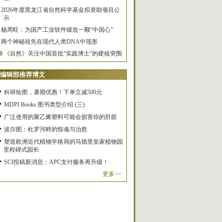
2026年度黑龙江省自然科学基金拟资助项目公
示
杨周旺：为国产工业软件锻造一颗“中国心”
两个神秘祖先在现代人类DNA中现形
0
《自然》关注中国首批“实践博士”的硬核突围
编辑部推荐博文
科研绘图，暑期优惠！下单立减500元
MDPI Books 图书类型介绍 (三)
广泛使用的聚乙烯塑料可能会损害你的肝脏
波尔图：杜罗河畔的惊魂与治愈
塑造欧洲近代植物学格局的马德里皇家植物园
里程碑式园长
SCI投稿新消息：APC支付服务再升级！
更多>>