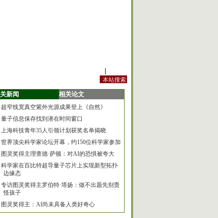
站内规定
|
手机版
关新闻
相关论文
超窄线宽真空紫外光源成果登上《自然》
量子信息保存找到潜在时间窗口
上海科技青年35人引领计划获奖名单揭晓
世界顶尖科学家论坛开幕，约150位科学家参加
图灵奖得主理查德·萨顿：对AI的恐惧被夸大
科学家在百比特超导量子芯片上实现新型拓扑
边缘态
专访图灵奖得主罗伯特·塔扬：做不出题先别责
怪孩子
图灵奖得主：AI尚未具备人类好奇心