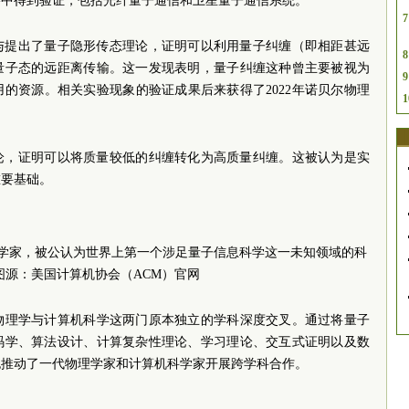
络中得到验证，包括光纤量子通信和卫星量子通信系统。
7
参与提出了量子隐形传态理论，证明可以利用量子纠缠（即相距甚远
8
量子态的远距离传输。这一发现表明，量子纠缠这种曾主要被视为
9
的资源。相关实验现象的验证成果后来获得了2022年诺贝尔物理
1
理论，证明可以将质量较低的纠缠转化为高质量纠缠。这被认为是实
重要基础。
科学家，被公认为世界上第一个涉足量子信息科学这一未知领域的科
图源：美国计算机协会（ACM）官网
了物理学与计算机科学这两门原本独立的学科深度交叉。通过将量子
码学、算法设计、计算复杂性理论、学习理论、交互式证明以及数
也推动了一代物理学家和计算机科学家开展跨学科合作。