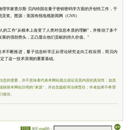
物理学家查尔斯·贝内特因在量子密钥密码学方面的开创性工作，于
25图灵奖。图源：美国有线电视新闻网（CNN）
两人的工作“从根本上改变了人类对信息本质的理解”，并推动了多个
发展的强劲势头，正凸显出他们贡献的持久价值。”
技术不断推进，量子信息科学正从理论研究走向工程应用，而贝内
奠定了这一技术浪潮的重要基础。
信息的需要，并不意味着代表本网站观点或证实其内容的真实性；如其
须保留本网站注明的“来源”，并自负版权等法律责任；作者如果不希望
们接洽。
打印
发E-mail给：