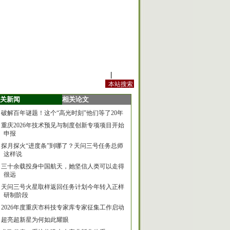
站内规定
|
手机版
关新闻
相关论文
破解百年谜题！这个“高光时刻”他们等了20年
重庆2026年技术预见与制度创新专项项目开始
申报
探月探火“进度条”到哪了？天问三号任务总师
这样说
三十余载投身中国航天，她坚信人类可以走得
很远
天问三号火星取样返回任务计划今年转入正样
研制阶段
2026年度重庆市科技专家库专家征集工作启动
超亮超新星为何如此耀眼