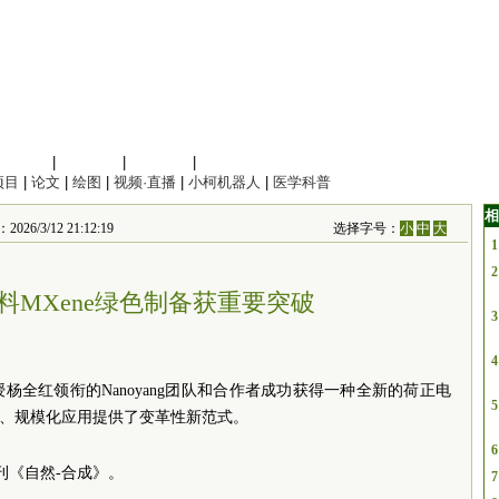
信息科学
|
地球科学
|
数理科学
|
管理综合
项目
|
论文
|
绘图
|
视频·直播
|
小柯机器人
|
医学科普
相
3/12 21:12:19
选择字号：
小
中
大
1
2
料MXene绿色制备获重要突破
3
4
全红领衔的Nanoyang团队和合作者成功获得一种全新的荷正电
5
绿色、规模化应用提供了变革性新范式。
6
刊《自然-合成》。
7