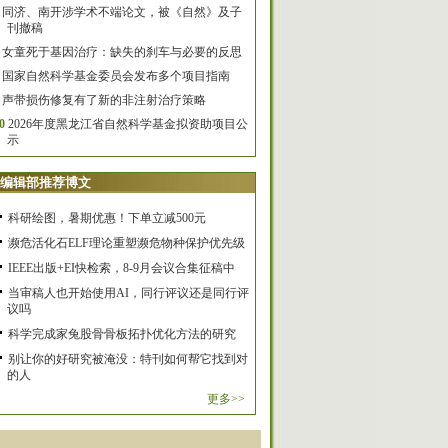
同济、南开涉学术不端论文，被《自然》及子
刊撤稿
女童死于基因治疗：缺失的刹车与必要的反思
国家自然科学基金委员会发布多个项目指南
声带损伤修复有了新的非注射治疗策略
0
2026年度黑龙江省自然科学基金拟资助项目公
示
编辑部推荐博文
科研绘图，暑期优惠！下单立减500元
濒危活化石ELF理论重塑濒危物种保护优先级
IEEE出版+EI快检索，8-9月会议合集征稿中
当审稿人也开始使用AI，同行评议还是同行评
议吗
科学完成家兔股骨骨板拓扑优化方法的研究
别让你的好研究被淹没：特刊如何帮它找到对
的人
更多>>