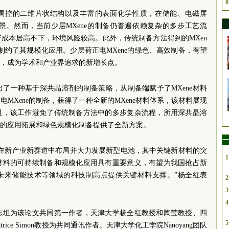
8
、可调控的二维片状结构以及丰富的表面化学性质，在储能、电磁屏
景。然而，当前少层MXene的制备仍普遍依赖复杂的多步工艺流
成本居高不下，环境风险较高。此外，传统制备方法得到的MXen
制约了其规模化应用。少层荷正电MXene的绿色、高效制备，有望
路径，成为学术和产业界追求的新增长点。
了一种基于深共晶溶剂的制备策略，从制备端赋予了MXene材料
MXene的制备，获得了一种全新的MXene材料体系，该材料展现
且，该工作避免了传统制备方法中的多步复杂流程，所用深共晶溶
材料的应用拓展和绿色规模化制备提供了全新方案。
一
出在新产业新赛道中布局并大力发展新型电池，其中关键新材料的突
1
材料的可持续制备和规模化应用具有重要意义，有望为我国抢占新
未来储能技术等领域的科技制高点提供关键材料支撑。”杨全红表
2
3
4
志坦为该论文共同第一作者，天津大学杨全红教授和陶莹教授、四
5
ce Simon教授为共同通讯作者。天津大学化工学院Nanoyang团队