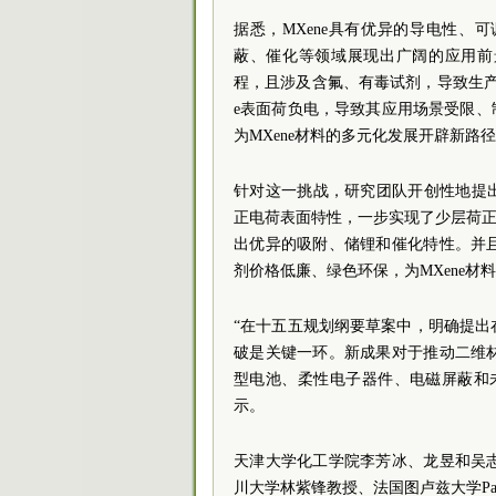
据悉，MXene具有优异的导电性
蔽、催化等领域展现出广阔的应用前
程，且涉及含氟、有毒试剂，导致生产
e表面荷负电，导致其应用场景受限、
为MXene材料的多元化发展开辟新
针对这一挑战，研究团队开创性地提出
正电荷表面特性，一步实现了少层荷正电
出优异的吸附、储锂和催化特性。并
剂价格低廉、绿色环保，为MXene
“在十五五规划纲要草案中，明确提
破是关键一环。新成果对于推动二维
型电池、柔性电子器件、电磁屏蔽和
示。
天津大学化工学院李芳冰、龙昱和吴
川大学林紫锋教授、法国图卢兹大学Patri