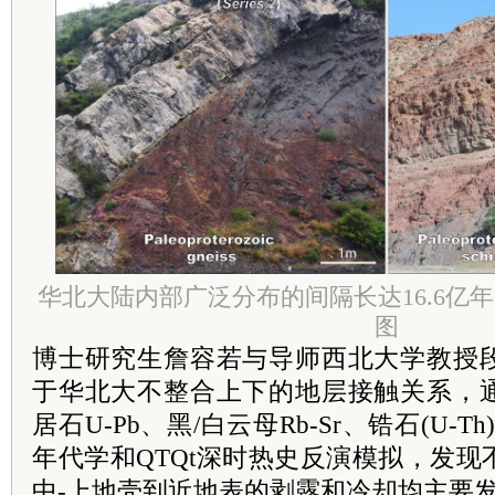
华北大陆内部广泛分布的间隔长达16.6亿
图
博士研究生詹容若与导师西北大学教授
于华北大不整合上下的地层接触关系，
居石U-Pb、黑/白云母Rb-Sr、锆石(U-T
年代学和QTQt深时热史反演模拟，发
中-上地壳到近地表的剥露和冷却均主要