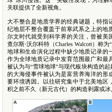
球”冰川侵蚀。这一突破性发现，为理解
关联提供了全新视角。
大不整合是地质学界的经典谜题，特指
纪地层不整合覆盖于前寒武系之上的地质
尔文时代就受到科学界的关注，曾被美
查尔斯·沃尔科特（Charles Walcott）称为“
地球和生命演化过程中缺少地质记录的
作为全球地质记录中发育范围最广和最
被认为与“雪球地球”与现代板块构造的
的大海侵事件被认为是富营养海洋的形
要环境诱因。以往研究集中于北美地区
积之前不久（新元古代）的构造剥露或冰