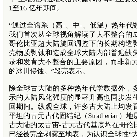
1至16 亿年期间。
“通过全谱系（高-、中-、低温）热年
我们首次从全球视角解读了大不整合的
哥伦比亚超大陆旋回调控下的长期构造
壳物质剥蚀和造成全球大陆内部普遍缺失
录和发育大不整合的主要原因，而非新元
的冰川侵蚀。”段亮表示。
除全球古大陆的多种热年代学数据外，
示的大陆风化强度的显著升高也同步发
回期间。纵观全球，许多古大陆上均发
平坦的古元古代固结纪（Stratherian
古大陆的太古宙-古元古代基底均在哥伦
已经被完全剥露至地表，为认识全球性“