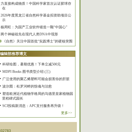
力直接构成物质！中国科学家首次认证胶球存
在
2026年度黑龙江省自然科学基金拟资助项目公
示
杨周旺：为国产工业软件锻造一颗“中国心”
两个神秘祖先在现代人类DNA中现形
0
《自然》关注中国首批“实践博士”的硬核突围
编辑部推荐博文
科研绘图，暑期优惠！下单立减500元
MDPI Books 图书类型介绍 (三)
广泛使用的聚乙烯塑料可能会损害你的肝脏
波尔图：杜罗河畔的惊魂与治愈
塑造欧洲近代植物学格局的马德里皇家植物园
里程碑式园长
SCI投稿新消息：APC支付服务再升级！
更多>>
32783