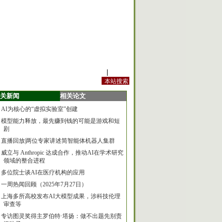
站内规定
|
手机版
关新闻
相关论文
AI为核心的“虚拟实验室”创建
模型能力释放，最先赚到钱的可能是游戏和短
剧
直播回放|两位专家讲述简智能体机器人集群
威立与 Anthropic 达成合作，推动AI在学术研究
领域的整合进程
多位院士谈AI在医疗机构的应用
一周热闻回顾（2025年7月27日）
上海多所高校发布AI大模型成果，涉科技伦理
审查等
专访图灵奖得主罗伯特·塔扬：做不出题先别责