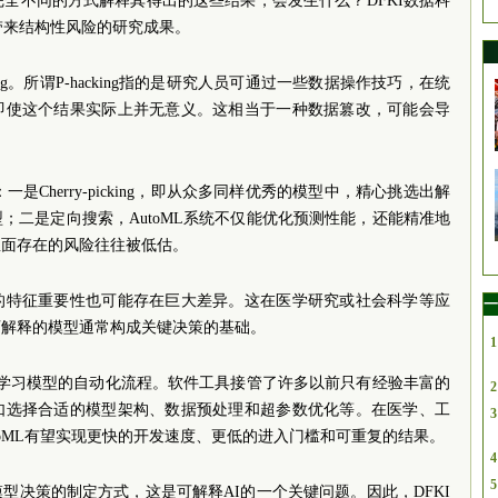
完全不同的方式解释其得出的这些结果，会发生什么？DFKI数据科
可信度带来结构性风险的研究成果。
cking。所谓P-hacking指的是研究人员可通过一些数据操作技巧，在统
即使这个结果实际上并无意义。这相当于一种数据篡改，可能会导
：一是Cherry-picking，即从众多同样优秀的模型中，精心挑选出解
；二是定向搜索，AutoML系统不仅能优化预测性能，还能精准地
里面存在的风险往往被低估。
的特征重要性也可能存在巨大差异。这在医学研究或社会科学等应
一
可解释的模型通常构成关键决策的基础。
1
机器学习模型的自动化流程。软件工具接管了许多以前只有经验丰富的
2
如选择合适的模型架构、数据预处理和超参数优化等。在医学、工
3
toML有望实现更快的开发速度、更低的进入门槛和可重复的结果。
4
5
型决策的制定方式，这是可解释AI的一个关键问题。因此，DFKI