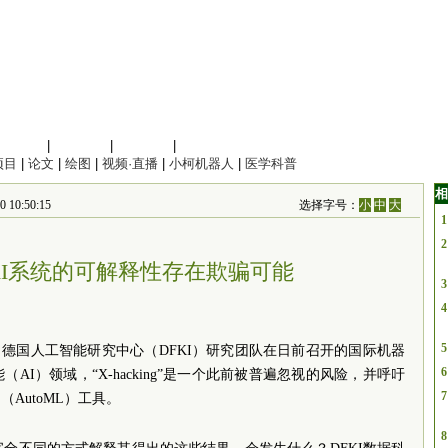
信息科学
|
地球科学
|
数理科学
|
管理综合
项目
|
论文
|
绘图
|
视频·直播
|
小柯机器人
|
医学科普
相
0:50:15
选择字号：
小
中
大
1
2
AI系统的可解释性存在欺骗可能
3
4
5
）德国人工智能研究中心（DFKI）研究团队在日前召开的国际机器
6
I）领域，“X-hacking”是一个此前被普遍忽视的风险，并呼吁
7
AutoML）工具。
8