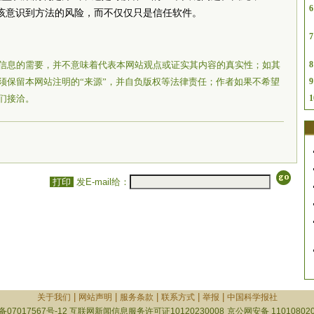
6
应该意识到方法的风险，而不仅仅只是信任软件。
7
信息的需要，并不意味着代表本网站观点或证实其内容的真实性；如其
8
须保留本网站注明的“来源”，并自负版权等法律责任；作者如果不希望
9
们接洽。
1
打印
发E-mail给：
|
|
|
|
|
关于我们
网站声明
服务条款
联系方式
举报
中国科学报社
备07017567号-12
互联网新闻信息服务许可证10120230008
京公网安备 110108020