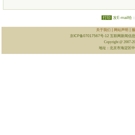
打印
发E-mail给
|
|
关于我们
网站声明
京ICP备07017567号-12
互联网新闻信息服
Copyright @ 2007-
地址：北京市海淀区中关村