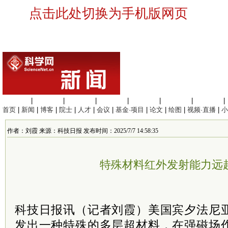
点击此处切换为手机版网页
生命科学
|
医学科学
|
化学科学
|
工程材料
|
信息科学
|
地球科学
|
数理科学
|
首页
|
新闻
|
博客
|
院士
|
人才
|
会议
|
基金·项目
|
论文
|
绘图
|
视频·直播
|
小
作者：刘霞 来源：科技日报 发布时间：2025/7/7 14:58:35
特殊材料红外发射能力远
科技日报讯（记者刘霞）美国宾夕法尼
发出一种特殊的多层超材料，在强磁场