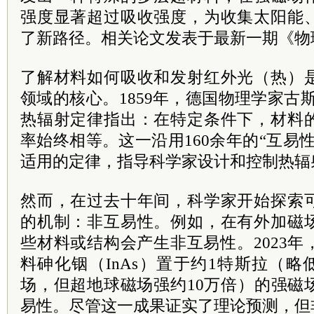
强度显著超过吸收强度，为收集太阳能
了新路径。相关论文发表于最新一期《物
了解材料如何吸收和发射红外光（热）
领域的核心。1859年，德国物理学家古
热辐射定律指出：在特定条件下，材料
率始终相等。这一沿用160余年的“互易
适用的定律，指导科学家设计和控制热辐
然而，在过去十年间，科学家开始探索
的机制：非互易性。例如，在有外加磁
些材料或结构会产生非互易性。2023
料砷化铟（InAs）置于约1特斯拉（略
场，但超地球磁场强约10万倍）的强磁
易性。尽管这一成果证实了理论预测，但