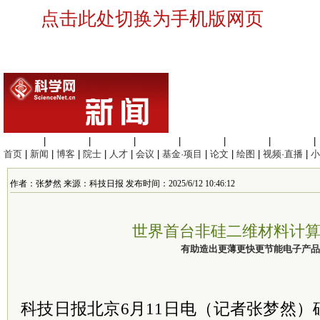
点击此处切换为手机版网页
生命科学
|
医学科学
|
化学科学
|
工程材料
|
信息科学
|
地球科学
|
数理科学
|
首页
|
新闻
|
博客
|
院士
|
人才
|
会议
|
基金·项目
|
论文
|
绘图
|
视频·直播
|
小
作者：张梦然 来源：科技日报 发布时间：2025/6/12 10:46:12
世界首台非硅二维材料计
有助造出更薄更快更节能电子产品
科技日报北京6月11日电（记者张梦然