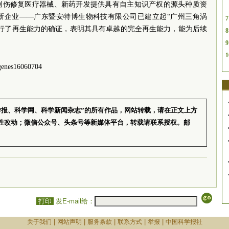
创伤修复医疗器械、新药开发提供具有自主知识产权的源头种质资
新企业——广东暨安特博生物科技有限公司已建立起“广州三角涡
7
进行了再生能力的确证，表明其具有卓越的完全再生能力，能为后续
8
9
1
enes16060704
学报、科学网、科学新闻杂志”的所有作品，网站转载，请在正文上方
性改动；微信公众号、头条号等新媒体平台，转载请联系授权。邮
打印
发E-mail给：
|
|
|
|
|
关于我们
网站声明
服务条款
联系方式
举报
中国科学报社