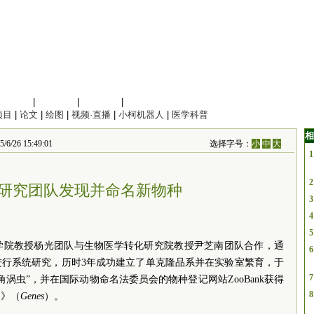
信息科学
|
地球科学
|
数理科学
|
管理综合
项目
|
论文
|
绘图
|
视频·直播
|
小柯机器人
|
医学科普
相
 15:49:01
选择字号：
小
中
大
1
2
研究团队发现并命名新物种
3
4
5
学院教授杨光团队与生物医学转化研究院教授尹芝南团队合作，通
6
进行系统研究，历时3年成功建立了单克隆品系并在实验室繁育，于
7
涡虫”，并在国际动物命名法委员会的物种登记网站ZooBank获得
8
因》（
Genes
）。