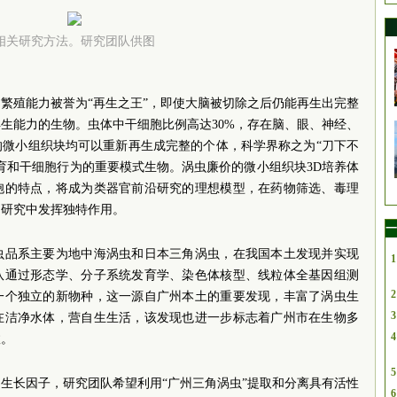
相关研究方法。研究团队供图
繁殖能力被誉为“再生之王”，即使大脑被切除之后仍能再生出完整
生能力的生物。虫体中干细胞比例高达30%，存在脑、眼、神经、
的微小组织块均可以重新再生成完整的个体，科学界称之为“刀下不
育和干细胞行为的重要模式生物。涡虫廉价的微小组织块3D培养体
胞的特点，将成为类器官前沿研究的理想模型，在药物筛选、毒理
用研究中发挥独特作用。
一
虫品系主要为地中海涡虫和日本三角涡虫，在我国本土发现并实现
1
队通过形态学、分子系统发育学、染色体核型、线粒体全基因组测
2
一个独立的新物种，这一源自广州本土的重要发现，丰富了涡虫生
3
在洁净水体，营自生生活，该发现也进一步标志着广州市在生物多
4
效。
5
生长因子，研究团队希望利用“广州三角涡虫”提取和分离具有活性
6