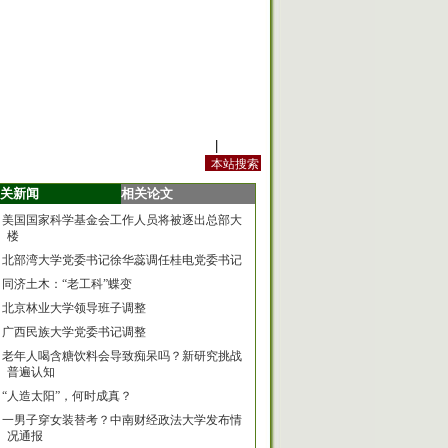
站内规定
|
手机版
关新闻
相关论文
美国国家科学基金会工作人员将被逐出总部大
楼
北部湾大学党委书记徐华蕊调任桂电党委书记
同济土木：“老工科”蝶变
北京林业大学领导班子调整
广西民族大学党委书记调整
老年人喝含糖饮料会导致痴呆吗？新研究挑战
普遍认知
“人造太阳”，何时成真？
一男子穿女装替考？中南财经政法大学发布情
况通报