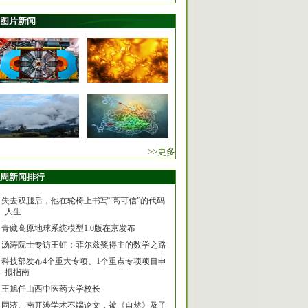
图片新闻
>>更多
周新闻排行
失去双腿后，他在轮椅上书写“高可信”的代码
人生
青藏高原地球系统模型1.0版在京发布
汤涛院士专访王虹：菲尔兹奖得主的数学之路
科技部发布4个重大专项、1个重点专项项目申
报指南
王旭任山西中医药大学校长
同济、南开涉学术不端论文，被《自然》及子