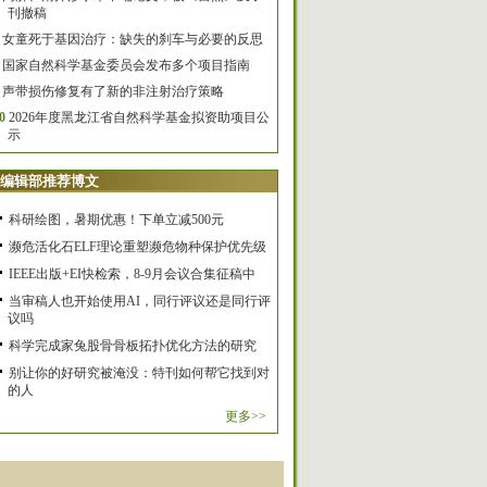
刊撤稿
女童死于基因治疗：缺失的刹车与必要的反思
国家自然科学基金委员会发布多个项目指南
声带损伤修复有了新的非注射治疗策略
0
2026年度黑龙江省自然科学基金拟资助项目公
示
编辑部推荐博文
科研绘图，暑期优惠！下单立减500元
濒危活化石ELF理论重塑濒危物种保护优先级
IEEE出版+EI快检索，8-9月会议合集征稿中
当审稿人也开始使用AI，同行评议还是同行评
议吗
科学完成家兔股骨骨板拓扑优化方法的研究
别让你的好研究被淹没：特刊如何帮它找到对
的人
更多>>