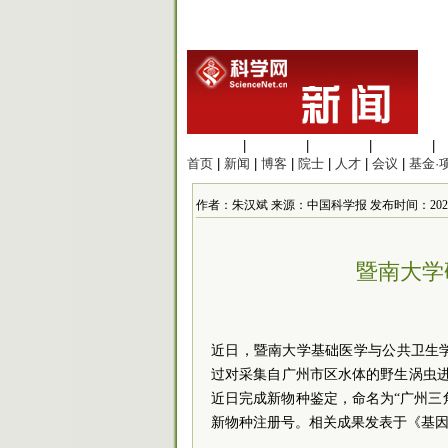
生命科学
|
医学科学
|
化学科学
|
工程材料
|
首页
|
新闻
|
博客
|
院士
|
人才
|
会议
|
基金·
作者：朱汉斌 来源：中国科学报 发布时间：2025/6/26
暨南大学
近日，暨南大学基础医学与公共卫生
过对采集自广州市区水体的野生涡虫
近日完成新物种鉴定，命名为“广州三角
新物种注册号。相关成果发表于《基