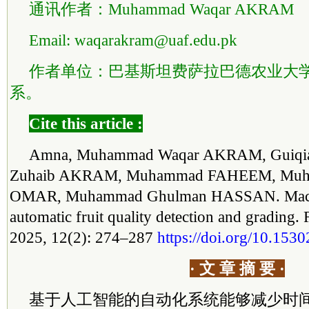
通讯作者：Muhammad Waqar AKRAM
Email: waqarakram@uaf.edu.pk
作者单位：巴基斯坦费萨拉巴德农业大
系。
Cite this article :
Amna, Muhammad Waqar AKRAM, Guiqi
Zuhaib AKRAM, Muhammad FAHEEM, Muh
OMAR, Muhammad Ghulman HASSAN. Machi
automatic fruit quality detection and grading. 
2025, 12(2): 274–287
https://doi.org/10.15
· 文 章 摘 要 ·
基于人工智能的自动化系统能够减少时