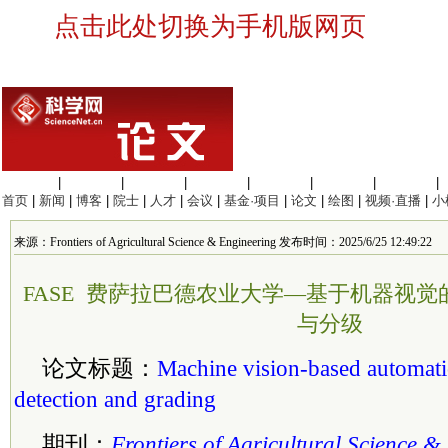
点击此处切换为手机版网页
生命科学
|
医学科学
|
化学科学
|
工程材料
|
信息科学
|
地球科学
|
数理科学
|
首页
|
新闻
|
博客
|
院士
|
人才
|
会议
|
基金·项目
|
论文
|
绘图
|
视频·直播
|
小
来源：Frontiers of Agricultural Science & Engineering 发布时间：2025/6/25 12:49:22
FASE 费萨拉巴德农业大学—基于机器视
与分级
论文标题：
Machine vision-based automatic
detection and grading
期刊：
Frontiers of Agricultural Science &