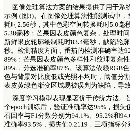
图像处理算法方案的结果提供了用于系
示例 (图3)。在图像处理算法性能测试中
耗时2.56秒，其中色彩空间转换耗时5.0
5.38毫秒；芒果因表皮颜色复杂，处理时间
新鲜果皮轮廓绘制耗时83.4毫秒，缺陷轮廓计
秒。检测精度方面，番茄的检测准确率达9
89%；芒果因表皮颜色多样性和纹理复杂
89%，分选准确率87%。该算法依赖RGB
色与背景对比度低或光照不均时，阈值分
表皮黄绿色渐变区域易被误判为缺陷，导
深度学习模型表现显著优于传统方法。芒果
个epoch训练后，验证准确率达95%，损失值
召回率与F1分数分别为94.1%、95.2%和9
准确率93.5%，损失值0.2119，三项指标分别为