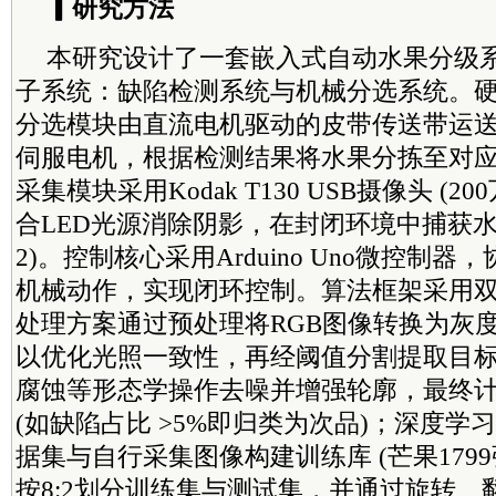
▎研究方法
本研究设计了一套嵌入式自动水果分级
子系统：缺陷检测系统与机械分选系统。
分选模块由直流电机驱动的皮带传送带运
伺服电机，根据检测结果将水果分拣至对应料
采集模块采用Kodak T130 USB摄像头 (
合LED光源消除阴影，在封闭环境中捕获水果
2)。控制核心采用Arduino Uno微控制
机械动作，实现闭环控制。算法框架采用
处理方案通过预处理将RGB图像转换为灰度
以优化光照一致性，再经阈值分割提取目
腐蚀等形态学操作去噪并增强轮廓，最终
(如缺陷占比 >5%即归类为次品)；深度学
据集与自行采集图像构建训练库 (芒果1799
按8:2划分训练集与测试集，并通过旋转、