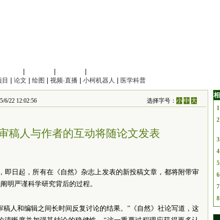
信息科学
|
地球科学
|
数理科学
|
管理综合
项目
|
论文
|
绘图
|
视频·直播
|
小柯机器人
|
医学科普
相
 12:02:56
选择字号：
小
中
大
1
2
审稿人与作者的互动将随论文发表
3
4
5
布，即日起，所有在《自然》杂志上发表的新投稿文章，都将附带审
6
以阐明严谨科学研究背后的过程。
7
8
审稿人和编辑之间长时间反复讨论的结果。”《自然》社论写道，这