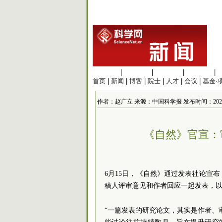
生命科学
|
医学科学
|
化学科学
|
工程材料
|
首页
|
新闻
|
博客
|
院士
|
人才
|
会议
|
基金·
作者：赵广立 来源：中国科学报 发布时间：2025/6/22
《自然》官宣：
6月15日，《自然》通过发表社论宣
稿人评审意见和作者回应一起发表，
“一篇发表的研究论文，其实是作者、