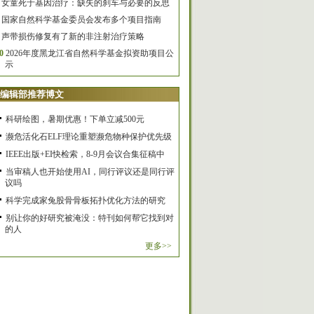
女童死于基因治疗：缺失的刹车与必要的反思
国家自然科学基金委员会发布多个项目指南
声带损伤修复有了新的非注射治疗策略
0
2026年度黑龙江省自然科学基金拟资助项目公
示
编辑部推荐博文
科研绘图，暑期优惠！下单立减500元
濒危活化石ELF理论重塑濒危物种保护优先级
IEEE出版+EI快检索，8-9月会议合集征稿中
当审稿人也开始使用AI，同行评议还是同行评
议吗
科学完成家兔股骨骨板拓扑优化方法的研究
别让你的好研究被淹没：特刊如何帮它找到对
的人
更多>>