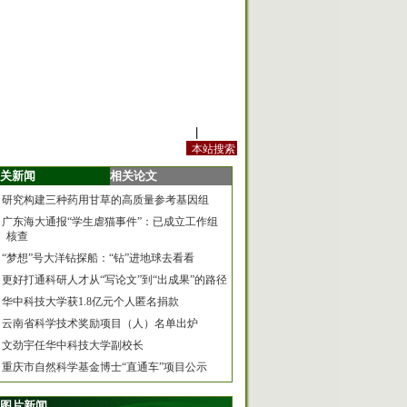
站内规定
|
手机版
关新闻
相关论文
研究构建三种药用甘草的高质量参考基因组
广东海大通报“学生虐猫事件”：已成立工作组
核查
“梦想”号大洋钻探船：“钻”进地球去看看
更好打通科研人才从“写论文”到“出成果”的路径
华中科技大学获1.8亿元个人匿名捐款
云南省科学技术奖励项目（人）名单出炉
文劲宇任华中科技大学副校长
重庆市自然科学基金博士“直通车”项目公示
图片新闻