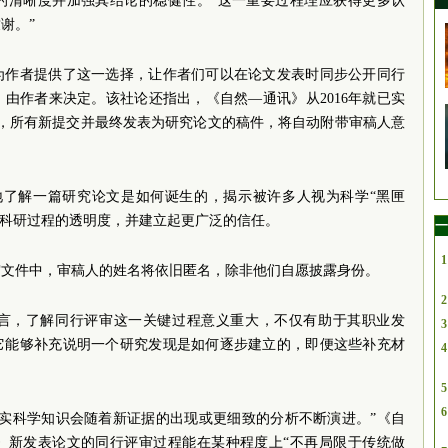
的清晰度并加强其结论的稳健性。“这一重要过程理应获得更多认
谢。”
就为作者提供了这一选择，让作者们可以在论文发表时同步公开同行
由作者来决定。该社论还指出，《自然—通讯》从2016年就已实
日起，所有新提交并最终发表为研究论文的稿件，将自动附带审稿人意
地了解一篇研究论文是如何诞生的，揭示被许多人视为科学“黑匣
高科研过程的透明度，并建立起更广泛的信任。
一
1
审文件中，审稿人的姓名将依旧匿名，除非他们自愿披露身份。
2
言，了解同行评审这一关键过程意义重大，不仅有助于其职业发
3
它能够补充说明一个研究发现是如何逐步建立的，即便这些补充材
4
5
6
其实科学知识会随着新证据的出现或更细致的分析不断演进。”《自
》新发表论文的同行评审过程能在某种程度上“不再局限于传统做