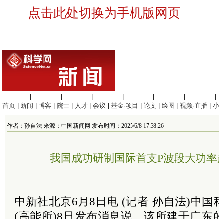
点击此处切换为手机版网页
生命科学
|
医学科学
|
化学科学
|
工程材料
|
信息科学
|
地球科学
|
数理科学
|
首页
|
新闻
|
博客
|
院士
|
人才
|
会议
|
基金·项目
|
论文
|
绘图
|
视频·直播
|
小
作者：孙自法 来源：中国新闻网 发布时间：2025/6/8 17:38:26
我国成功研制国际首支P波段大功率
中新社北京6月8日电 (记者 孙自法)中
(高能所)8日发布消息说，该所建于广