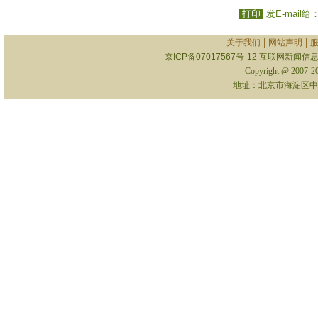
打印
发E-mail给
|
|
关于我们
网站声明
京ICP备07017567号-12
互联网新闻信息服
Copyright @ 2007-
地址：北京市海淀区中关村