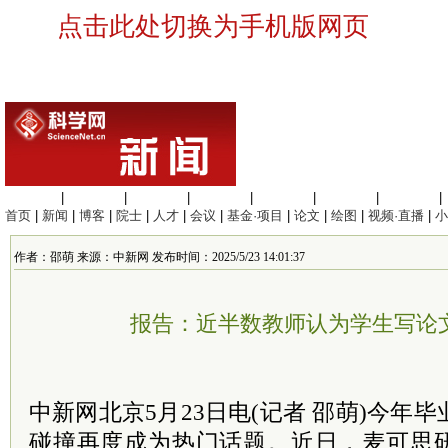
点击此处切换为手机版网页
生命科学
|
医学科学
|
化学科学
|
工程材料
|
信息科学
|
地球科学
|
数理科学
|
首页
|
新闻
|
博客
|
院士
|
人才
|
会议
|
基金·项目
|
论文
|
绘图
|
视频·直播
|
小
作者：邵萌 来源：中新网 发布时间：2025/5/23 14:01:37
报告：近半数教师认为学生写论文
中新网北京5月23日电(记者 邵萌)今年
碰撞再度成为热门话题。近日，麦可思