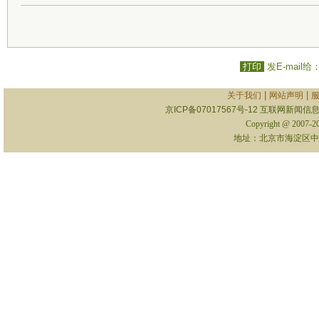
打印
发E-mail给
|
|
关于我们
网站声明
京ICP备07017567号-12
互联网新闻信息服
Copyright @ 2007-
地址：北京市海淀区中关村