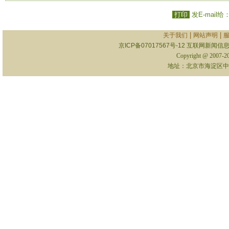
打印
发E-mail给
|
|
关于我们
网站声明
京ICP备07017567号-12
互联网新闻信息服
Copyright @ 2007-
地址：北京市海淀区中关村