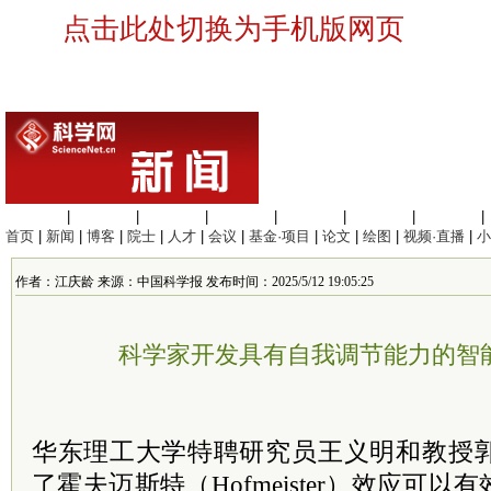
点击此处切换为手机版网页
生命科学
|
医学科学
|
化学科学
|
工程材料
|
信息科学
|
地球科学
|
数理科学
|
首页
|
新闻
|
博客
|
院士
|
人才
|
会议
|
基金·项目
|
论文
|
绘图
|
视频·直播
|
小
作者：江庆龄 来源：中国科学报 发布时间：2025/5/12 19:05:25
科学家开发具有自我调节能力的智
华东理工大学
特聘
研究员王义明和教授
了霍夫迈斯特（Hofmeister）效应可