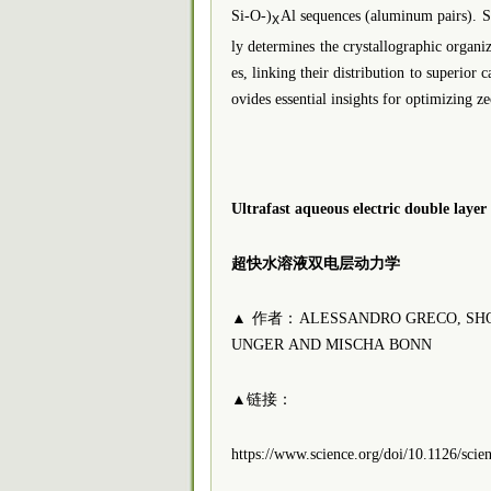
Si-O-)
Al sequences (aluminum pairs). 
x
ly determines the crystallographic organiz
es, linking their distribution to superior
ovides essential insights for optimizing z
Ultrafast aqueous electric double laye
超快水溶液双电层动力学
▲ 作者：ALESSANDRO GRECO, SHO I
UNGER AND MISCHA BONN
▲链接：
https://www.science.org/doi/10.1126/scie