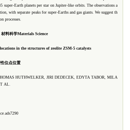
35 super-Earth planets per star on Jupiter-like orbits. The observations a
tion, with separate peaks for super-Earths and gas giants. We suggest th
ion processes.
材料科学Materials Science
ocations in the structures of zeolite ZSM-5 catalysts
活性位点位置
MAS HUTHWELKER, JIRI DEDECEK, EDYTA TABOR, MILA
T AL.
nce.ads7290