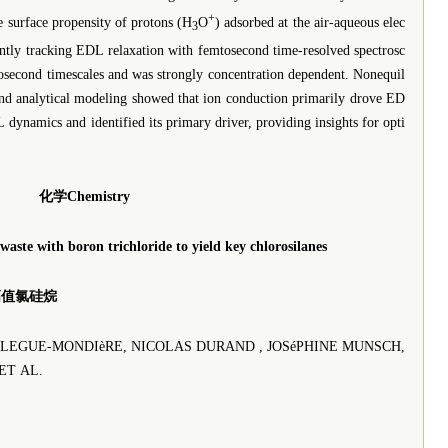
+
e surface propensity of protons (H
O
) adsorbed at the air-aqueous elec
3
uently tracking EDL relaxation with femtosecond time-resolved spectrosc
osecond timescales and was strongly concentration dependent. Nonequil
nd analytical modeling showed that ion conduction primarily drove ED
dynamics and identified its primary driver, providing insights for opti
化学Chemistry
 waste with boron trichloride to yield key chlorosilanes
高值氯硅烷
LEGUE-MONDIèRE, NICOLAS DURAND , JOSéPHINE MUNSCH,
ET AL.