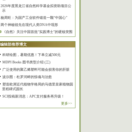
2026年度黑龙江省自然科学基金拟资助项目公
示
杨周旺：为国产工业软件锻造一颗“中国心”
两个神秘祖先在现代人类DNA中现形
0
《自然》关注中国首批“实践博士”的硬核突围
编辑部推荐博文
科研绘图，暑期优惠！下单立减500元
MDPI Books 图书类型介绍 (三)
广泛使用的聚乙烯塑料可能会损害你的肝脏
波尔图：杜罗河畔的惊魂与治愈
塑造欧洲近代植物学格局的马德里皇家植物园
里程碑式园长
SCI投稿新消息：APC支付服务再升级！
更多>>