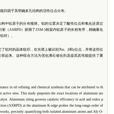
性能归因于其明确多孔结构的活性位点分布。
5结构中铝原子的分布规律。铝的位置决定了酸性位点和氧化还原过
射（AXRPD）探测了ZSM-5框架内铝原子的长程有序，精确量化
（铝对）。
定了铝对的晶体组织，在光谱上被识别为α、β和γ位点，并将这些位
关联起来。这种组合方法为优化沸石催化剂及提高其性能提供了重
mance in oil refining and chemical synthesis that can be attributed to th
st active sites. This study pinpoints the exact locations of aluminum ato
alyst. Aluminum siting governs catalytic efficiency in acid and redox p
ction (AXRPD) at the aluminum K-edge probes the long-range order of
orks, precisely quantifying both isolated aluminum atoms and Al(-O-