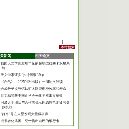
站内规定
|
手机版
关新闻
相关论文
我国天文学家发现罕见的超钱德拉塞卡双星系
统
天文学家证实“独行黑洞”存在
《自然》（20250424出版）一周论文导读
合成分子提升钙钛矿太阳能电池效率和寿命
肖文精等获中国化学会光化学杰出贡献奖
同济大学团队与合作者揭示固态锂电池疲劳失
效机制
“好奇”号在火星发现大量碳矿床
成果转化遇困，院士掏出自己的银行卡……