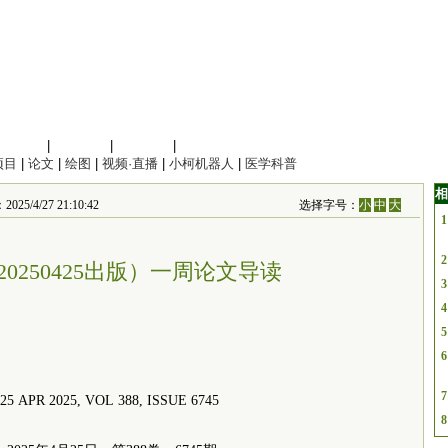
信息科学
|
地球科学
|
数理科学
|
管理综合
项目
|
论文
|
绘图
|
视频·直播
|
小柯机器人
|
医学科普
相
/27 21:10:42
选择字号：
小
中
大
1
2
0250425出版）一周论文导读
3
4
5
6
7
, 25 APR 2025, VOL 388, ISSUE 6745
8