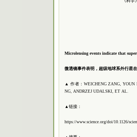
《科学》
Microlensing events indicate that supe
微透镜事件表明，超级地球系外行星
▲ 作者：WEICHENG ZANG, YOUN KIL
NG, ANDRZEJ UDALSKI, ET AL.
▲链接：
https://www.science.org/doi/10.1126/scie