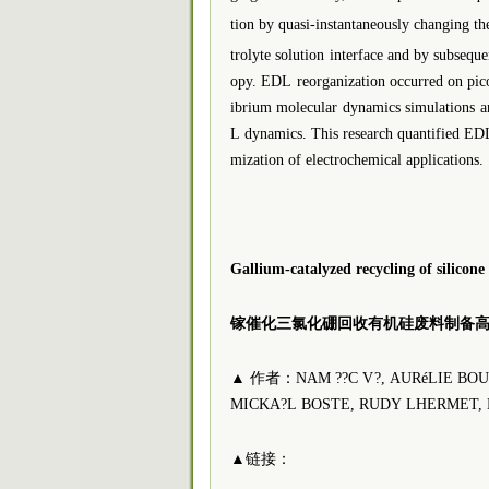
tion by quasi-instantaneously changing th
trolyte solution interface and by subseq
opy. EDL reorganization occurred on pic
ibrium molecular dynamics simulations a
L dynamics. This research quantified EDL 
mization of electrochemical applications.
Gallium-catalyzed recycling of silicone
镓催化三氯化硼回收有机硅废料制备
▲ 作者：NAM ??C V?, AURéLIE BOU
MICKA?L BOSTE, RUDY LHERMET, 
▲链接：