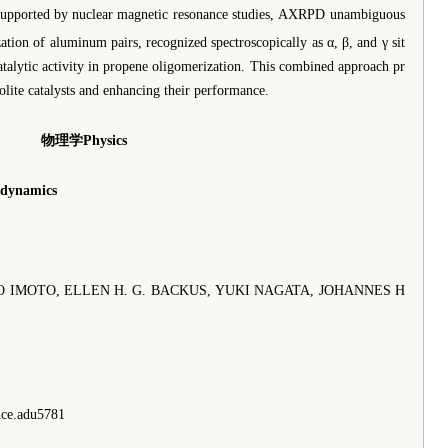
Supported by nuclear magnetic resonance studies, AXRPD unambiguous
ation of aluminum pairs, recognized spectroscopically as α, β, and γ sit
 catalytic activity in propene oligomerization. This combined approach pr
eolite catalysts and enhancing their performance.
物理学Physics
r dynamics
MOTO, ELLEN H. G. BACKUS, YUKI NAGATA, JOHANNES H
nce.adu5781