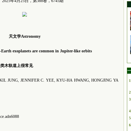
2025年4月25日，第388卷，6745期
天文学Astronomy
r-Earth exoplanets are common in Jupiter-like orbits
在类木轨道上很常见
一
 JUNG, JENNIFER C. YEE, KYU-HA HWANG, HONGJING YA
1
2
3
4
nce.adn6088
5
6