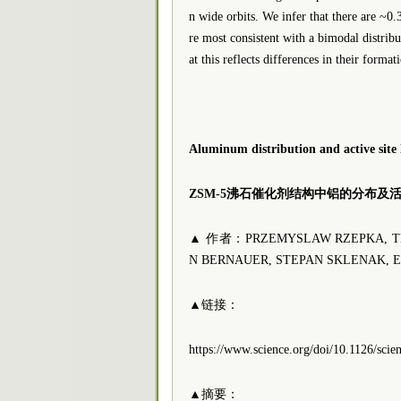
n wide orbits. We infer that there are ~0.
re most consistent with a bimodal distribu
at this reflects differences in their format
Aluminum distribution and active site l
ZSM-5沸石催化剂结构中铝的分布及
▲ 作者：PRZEMYSLAW RZEPKA, THO
N BERNAUER, STEPAN SKLENAK, E
▲链接：
https://www.science.org/doi/10.1126/scie
▲摘要：