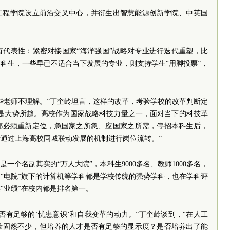
工程学院设立前沿交叉中心，并衍生出智慧能源创新学院、中英国
有代表性：紧密对接国家“海洋强国”战略对专业进行迭代重塑，比
本科生，一些早已不适合当下发展的专业，则支持学生“用脚投票”，
些老师不理解。”丁奎岭坦言，这样的改革，考验学校的改革判断定
也是大势所趋。高校作为国家战略科技力量之一，面对当下的科技革
都必须重新定位，急国家之所急、应国家之所需，停招本科生后，
通过上海高校同城联动发展的机制进行岗位流转。”
一个名副其实的“万人大院”，本科生9000多名、教师1000多名，
“电院”旗下的计算机等学科都是学校传统的强势学科，也在学科评
“业绩”在校内都是排名第一。
否有足够的‘忧患意识’和自我变革的动力。”丁奎岭谈到，“在人工
量固然不少，但培养的人才是否有足够的显示度？是否培养出了能