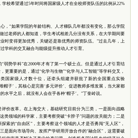
，学校希望通过5年时间将国家级人才在全校师资队伍的比例从22%
人心，“如果学院的年龄结构、人才梯队几年都没有变化，那么学院
“做过老师的人都知道，学生考试相差几分没有关系，在大学期间要
毕业时变得更加优秀，关键还是靠优秀的师资队伍。”过去几年，上
通过学科的交叉融合与能级提升推动人才引育。
“弱势学科”在2000年才有了第一个硕士点。但是通过人才引育结
，更重要的是，通过“化学与生物”“化学与人工智能”等学科交叉，
各类国家级人才数十位，还牵头组建并获批了新的全国重点实验
唯帽子’，其核心是完善‘多元评价’、促进教师多维发展，当大家都
的水平之后，就没有人会在乎各种‘帽子’。”丁奎岭说。
类评价改革。在上海交大，基础研究目前分为三类，一是面向战略
对这类领域的科学家，主要考察突破“卡脖子”问题的攻关能力；二是
新探索的“自由区”，主要考察这个领域的人才是否勇闯“无人区”，
；三是面向市场导向、发挥产学研用开放合作的“融合区”，这需要破