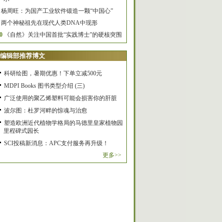
杨周旺：为国产工业软件锻造一颗“中国心”
两个神秘祖先在现代人类DNA中现形
0
《自然》关注中国首批“实践博士”的硬核突围
编辑部推荐博文
科研绘图，暑期优惠！下单立减500元
MDPI Books 图书类型介绍 (三)
广泛使用的聚乙烯塑料可能会损害你的肝脏
波尔图：杜罗河畔的惊魂与治愈
塑造欧洲近代植物学格局的马德里皇家植物园
里程碑式园长
SCI投稿新消息：APC支付服务再升级！
更多>>