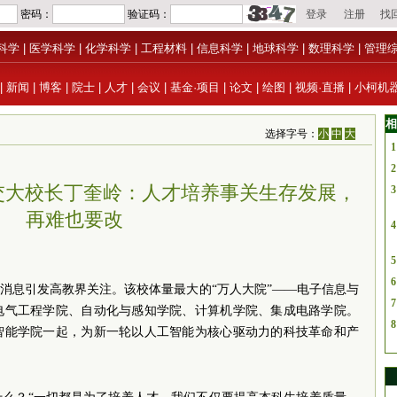
科学
|
医学科学
|
化学科学
|
工程材料
|
信息科学
|
地球科学
|
数理科学
|
管理
|
新闻
|
博客
|
院士
|
人才
|
会议
|
基金·项目
|
论文
|
绘图
|
视频·直播
|
小柯机
相
选择字号：
小
中
大
1
2
交大校长丁奎岭：人才培养事关生存发展，
3
再难也要改
4
5
6
的消息引发高教界关注。该校体量最大的“万人大院”——电子信息与
7
电气工程学院、自动化与感知学院、计算机学院、集成电路学院。
8
智能学院一起，为新一轮以人工智能为核心驱动力的科技革命和产