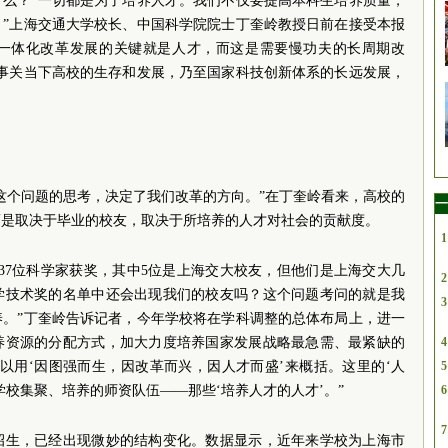
什么？“一切都是为了培养人才。我们不仅要提高本科生培养质量，
。”上海交通大学校长、中国科学院院士丁奎岭教授日前在接受本报
一体化改革发展的关键就是人才，而这是需要慢功夫的长周期改
却事关当下高校的生存和发展，乃至国家科技创新体系的长远发展，
这个问题的思考，决定了我们改革的方向。”在丁奎岭看来，高校的
一
而是取决于毕业的校友，取决于所培养的人才对社会的贡献度。
1
37位科学家获奖，其中5位是上海交大校友，但他们是上海交大几
2
学技术奖的名单中还会出现我们的校友吗？这个问题考问的就是我
3
养。”丁奎岭告诉记者，今年学校将在学科调整的总体布局上，进一
养资源的分配方式，加大力度培养国家发展战略最急需、最紧缺的
4
以用‘因图强而生，因改革而兴，因人才而盛’来概括。这里的‘人
5
学校集聚、培养的师资队伍——那些‘培养人才的人才’。”
6
7
招生，已经出现微妙的结构变化。数据显示，近年来学校为上海市