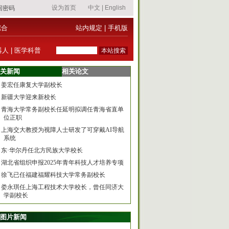
综合
站内规定
|
手机版
器人
|
医学科普
关新闻
相关论文
姜宏任康复大学副校长
新疆大学迎来新校长
青海大学常务副校长任延明拟调任青海省直单
位正职
上海交大教授为视障人士研发了可穿戴AI导航
系统
东·华尔丹任北方民族大学校长
湖北省组织申报2025年青年科技人才培养专项
徐飞已任福建福耀科技大学常务副校长
娄永琪任上海工程技术大学校长，曾任同济大
学副校长
图片新闻