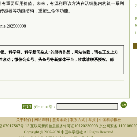
具有重要应用价值。未来，有望利用该方法在活细胞内构筑一系列
7
造传感器等功能结构，重塑生命体功能。
8
9
ie.202500998
1
学报、科学网、科学新闻杂志”的所有作品，网站转载，请在正文上方
性改动；微信公众号、头条号等新媒体平台，转载请联系授权。邮
打印
发E-mail给：
|
|
|
|
|
关于我们
网站声明
服务条款
联系方式
举报
中国科学报社
备07017567号-12
互联网新闻信息服务许可证10120230008
京公网安备 110108020
Copyright @ 2007-2026 中国科学报社 All Rights Reserved