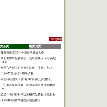
站内规定
|
手机版
关新闻
相关论文
直播预告|2025年中国医学发展大会
湖北发布申报软科学计划研究项目（竞争类）
通知
复旦六大新工科创新学院核心团队均亮相
广东6所高校领导班子调整
我国科研团队研发“月壤打砖机”原理样机
辽宁重点研发计划、应用基础研究计划申报开
启
2025年省野外科学观测研究站验收结果发布
纳米材料能带来哪些颠覆性技术