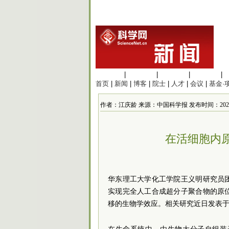
生命科学
|
医学科学
|
化学科学
|
工程材料
|
首页
|
新闻
|
博客
|
院士
|
人才
|
会议
|
基金·
作者：江庆龄 来源：中国科学报 发布时间：2025/4/19
在活细胞内
华东理工大学化工学院王义明研究员
实现完全人工合成超分子聚合物的原
移的生物学效应。相关研究近日发表