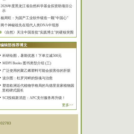
2026年度黑龙江省自然科学基金拟资助项目公
示
杨周旺：为国产工业软件锻造一颗“中国心”
两个神秘祖先在现代人类DNA中现形
0
《自然》关注中国首批“实践博士”的硬核突围
编辑部推荐博文
科研绘图，暑期优惠！下单立减500元
MDPI Books 图书类型介绍 (三)
广泛使用的聚乙烯塑料可能会损害你的肝脏
波尔图：杜罗河畔的惊魂与治愈
塑造欧洲近代植物学格局的马德里皇家植物园
里程碑式园长
SCI投稿新消息：APC支付服务再升级！
更多>>
32783