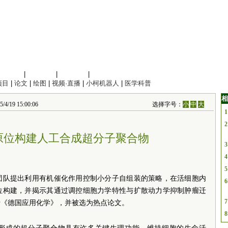
信息科学
|
地球科学
|
数理科学
|
管理综合
项目
|
论文
|
绘图
|
视频·直播
|
小柯机器人
|
医学科普
相
 15:00:06
选择字号：
小
中
大
1
2
原位构建人工合成超分子聚合物
3
4
5
团队提出利用有机催化作用控制小分子自组装的策略，在活细胞内
6
位构建，并揭示其通过调控细胞力学特性与扩散动力学抑制肿瘤迁
7
于《德国应用化学》，并被选为热点论文。
8