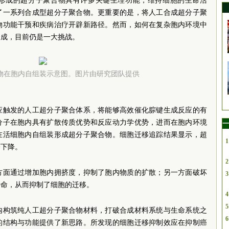
形成的超分子聚合物具有许多关键生理功能，维持细胞的生命活
了一系列合成型超分子聚合物。更重要的是，将人工合成超分子聚
物功能干预和疾病治疗开辟新路径。然而，如何在复杂胞内环境中
合成，目前仍是一大挑战。
物在胞内自组装示意图。图片由研究团队提供
应触发的人工超分子聚合体系，将能够高效催化腙键生成反应的有
分子在胞内具有扩散传质优势和反应动力学优势，进而在胞内环境
一
在活细胞内自组装形成超分子聚合物。细胞迁移追踪结果显示，超
1
著下降。
2
方面通过增加胞内拥挤度，抑制了胞内物质的扩散；另一方面破坏
3
寿命，从而抑制了细胞的迁移。
4
5
内构筑纯人工超分子聚合物材料，打破合成材料系统与生命系统之
6
的结构与功能提供了新思路。所发现的细胞迁移抑制效应在抑制癌