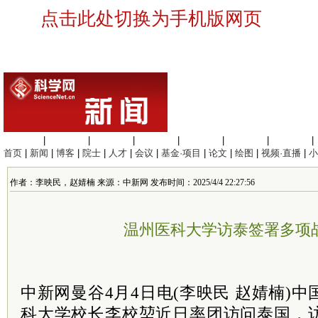
点击此处切换为手机版网页
生命科学
|
医学科学
|
化学科学
|
工程材料
|
信息科学
|
地球科学
|
数理科学
|
首页
|
新闻
|
博客
|
院士
|
人才
|
会议
|
基金·项目
|
论文
|
绘图
|
视频·直播
|
小
作者：李映民，赵婧楠 来源：中新网 发布时间：2025/4/4 22:27:56
温州医科大学访泰签署多项
中新网曼谷4月4日电(李映民 赵婧楠)中
科大学校长李校堃近日率团访问泰国，